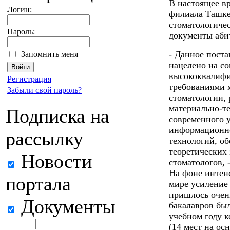
В настоящее в
Логин:
филиала Ташке
стоматологиче
Пароль:
документы абит
- Данное поста
Запомнить меня
нацелено на с
высококвалифи
Регистрация
требованиями 
Забыли свой пароль?
стоматологии,
материально-т
Подписка на
современного 
информационн
рассылку
технологий, о
теоретических
Новости
стоматологов, 
На фоне интен
портала
мире усиление
пришлось очень
Документы
бакалавров был
учебном году к
(14 мест на осн