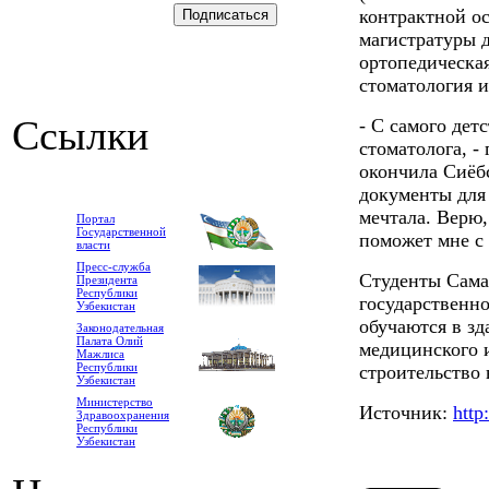
контрактной ос
магистратуры д
ортопедическая
стоматология и
Ссылки
- С самого дет
стоматолога, -
окончила Сиёб
документы для 
мечтала. Верю,
Портал
Государственной
поможет мне с 
власти
Пресс-служба
Студенты Сама
Президента
Республики
государственно
Узбекистан
обучаются в зд
Законодательная
Палата Олий
медицинского и
Мажлиса
Республики
строительство 
Узбекистан
Министерство
Источник:
http
Здравоохранения
Республики
Узбекистан