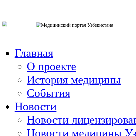
o`zb
рус
eng
Главная
О проекте
История медицины
События
Новости
Новости лицензирова
Новости медицины Уз