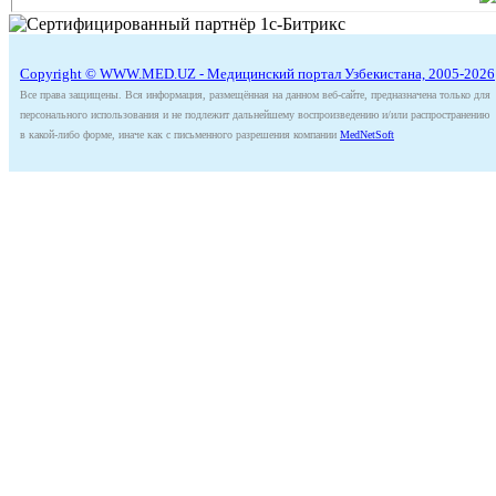
Copyright © WWW.MED.UZ - Медицинский портал Узбекистана, 2005-2026
Все права защищены. Вся информация, размещённая на данном веб-сайте, предназначена только для
персонального использования и не подлежит дальнейшему воспроизведению и/или распространению
в какой-либо форме, иначе как с письменного разрешения компании
MedNetSoft