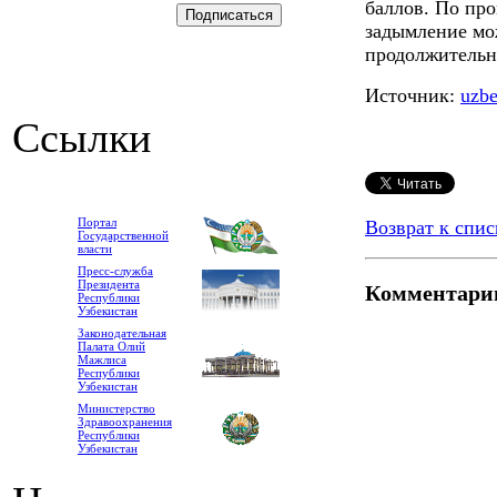
баллов. По про
задымление мож
продолжительн
Источник:
uzbe
Ссылки
Портал
Возврат к спис
Государственной
власти
Пресс-служба
Президента
Комментари
Республики
Узбекистан
Законодательная
Палата Олий
Мажлиса
Республики
Узбекистан
Министерство
Здравоохранения
Республики
Узбекистан