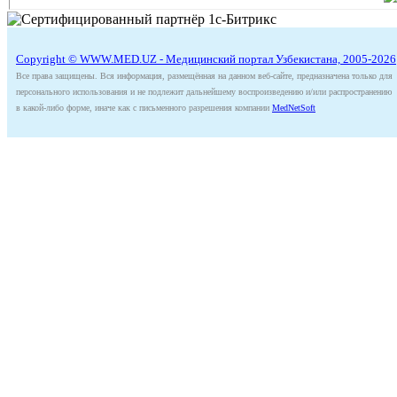
Copyright © WWW.MED.UZ - Медицинский портал Узбекистана, 2005-2026
Все права защищены. Вся информация, размещённая на данном веб-сайте, предназначена только для
персонального использования и не подлежит дальнейшему воспроизведению и/или распространению
в какой-либо форме, иначе как с письменного разрешения компании
MedNetSoft