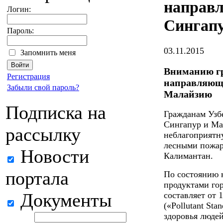
направл
Логин:
Сингап
Пароль:
03.11.2015
Запомнить меня
Вниманию гр
Регистрация
направляющи
Забыли свой пароль?
Малайзию
Подписка на
Гражданам Узб
Сингапур и Ма
рассылку
неблагоприятн
лесными пожар
Новости
Калимантан.
портала
По состоянию н
продуктами гор
Документы
составляет от 
(«Pollutant Sta
здоровья людей