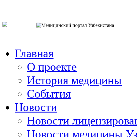
o`zb
рус
eng
Главная
О проекте
История медицины
События
Новости
Новости лицензирова
Новости медицины Уз