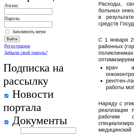
Расходы, св
Логин:
больных онко
в результат
Пароль:
средств Госу
Запомнить меня
С 1 января 2
районных (го
Регистрация
поликлини
Забыли свой пароль?
оптимизируем
Подписка на
врач ак
онкоконтро
рассылку
рентген-л
работы мо
Новости
Наряду с эти
портала
реализации 
рабочим о
Документы
специализ
медицинский