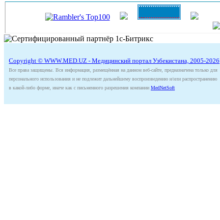
Copyright © WWW.MED.UZ - Медицинский портал Узбекистана, 2005-2026
Все права защищены. Вся информация, размещённая на данном веб-сайте, предназначена только для
персонального использования и не подлежит дальнейшему воспроизведению и/или распространению
в какой-либо форме, иначе как с письменного разрешения компании
MedNetSoft