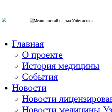
o`zb
рус
eng
Главная
О проекте
История медицины
События
Новости
Новости лицензирова
Новости медицины Уз