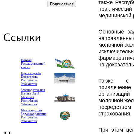
также Респуб
практическ
медицинской 
Основные за
Ссылки
направленны
молочной жел
исключите
фармацевтиче
Портал
на доказатель
Государственной
власти
Пресс-служба
Президента
Также с 1
Республики
Узбекистан
привлечени
Законодательная
организаци
Палата Олий
Мажлиса
молочной жел
Республики
Узбекистан
посредством 
Министерство
страхования.
Здравоохранения
Республики
Узбекистан
При этом цен