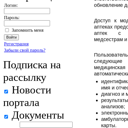
обновление д
Логин:
Пароль:
Доступ к мо
аптеках пред
Запомнить меня
аптек с ф
медсестрам и
Регистрация
Забыли свой пароль?
Пользовател
следующие
Подписка на
медицинская
автоматическ
рассылку
идентифик
Новости
имя и отче
диагноз и 
портала
результат
анализов;
Документы
электронны
амбулатор
карты.