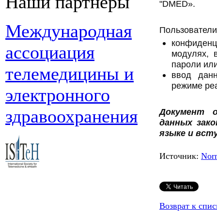
Наши партнеры
"DMED».
Международная
Пользователи
конфиденц
ассоциация
модулях, 
пароли ил
телемедицины и
ввод дан
режиме ре
электронного
здравоохранения
Документ о
данных зак
языке и всту
Источник:
Nor
Возврат к спис