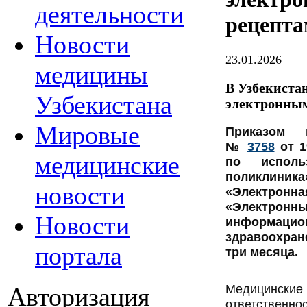
деятельности
рецепт
Новости
23.01.2026
медицины
В Узбекиста
Узбекистана
электронным
Мировые
Приказом м
№
3758
от 1
медицинские
по исполь
поликлини
новости
«Электро
«Электро
Новости
информаци
здравоохране
портала
три месяца.
Медицински
Авторизация
ответственн