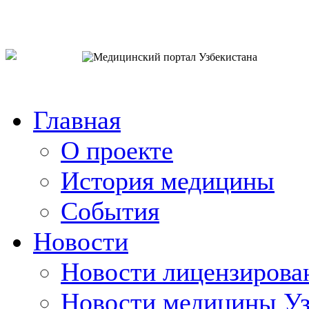
o`zb
рус
eng
Главная
О проекте
История медицины
События
Новости
Новости лицензирова
Новости медицины Уз