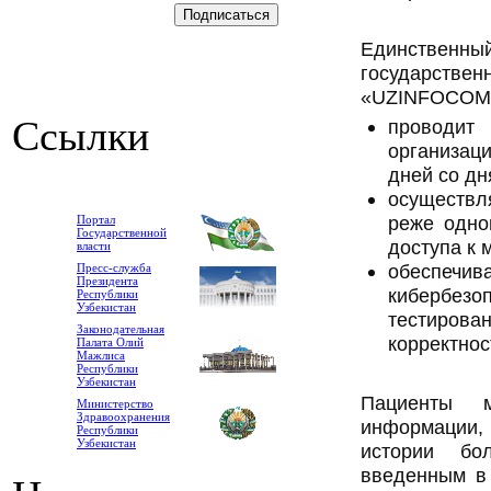
Единственный
государств
«UZINFOCOM
Ссылки
проводит
организаци
дней со дн
осуществл
реже одно
Портал
Государственной
доступа к 
власти
обеспе
Пресс-служба
Президента
кибербезо
Республики
Узбекистан
тестирова
Законодательная
корректнос
Палата Олий
Мажлиса
Республики
Узбекистан
Пациенты 
Министерство
Здравоохранения
информации
Республики
Узбекистан
истории бо
введенным в