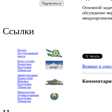
Основной зада
обсуждение ме
микроорганизм
Ссылки
Портал
Государственной
власти
Пресс-служба
Президента
Возврат к спис
Республики
Узбекистан
Законодательная
Палата Олий
Комментари
Мажлиса
Республики
Узбекистан
Министерство
Здравоохранения
Республики
Узбекистан