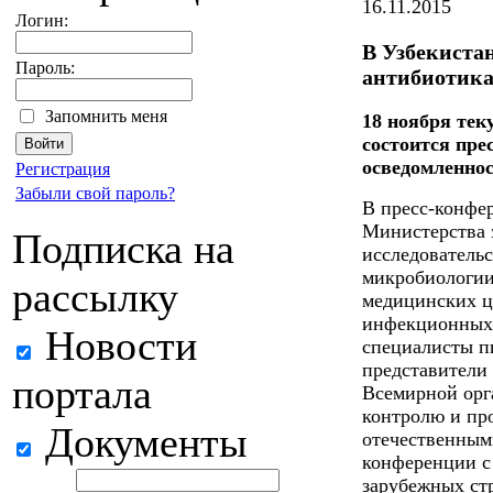
16.11.2015
Логин:
В Узбекиста
Пароль:
антибиотик
Запомнить меня
18 ноября тек
состоится пре
осведомленнос
Регистрация
Забыли свой пароль?
В пресс-конфе
Министерства 
Подписка на
исследователь
микробиологии
рассылку
медицинских ц
инфекционных 
Новости
специалисты п
представители
портала
Всемирной орг
контролю и пр
Документы
отечественными
конференции с
зарубежных ст