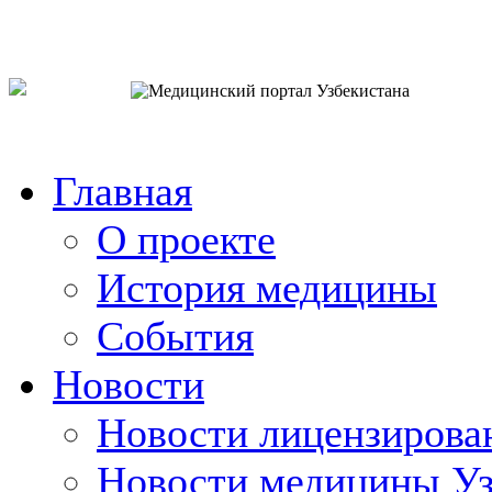
o`zb
рус
eng
Главная
О проекте
История медицины
События
Новости
Новости лицензирова
Новости медицины Уз