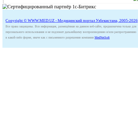
Copyright © WWW.MED.UZ - Медицинский портал Узбекистана, 2005-2026
Все права защищены. Вся информация, размещённая на данном веб-сайте, предназначена только для
персонального использования и не подлежит дальнейшему воспроизведению и/или распространению
в какой-либо форме, иначе как с письменного разрешения компании
MedNetSoft