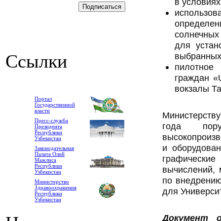
в условиях
использов
определе
солнечных
для устан
Ссылки
выбранных
пилотное
граждан «
вокзалы Та
Портал
Государственной
власти
Министерству
Пресс-служба
года пору
Президента
Республики
высокопроизв
Узбекистан
и оборудова
Законодательная
Палата Олий
графические
Мажлиса
Республики
вычислений, 
Узбекистан
по внедрению
Министерство
Здравоохранения
для Университ
Республики
Узбекистан
Документ о