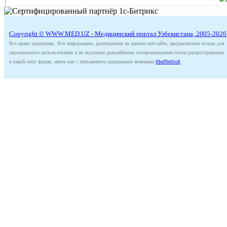
Copyright © WWW.MED.UZ - Медицинский портал Узбекистана, 2005-2026
Все права защищены. Вся информация, размещённая на данном веб-сайте, предназначена только для
персонального использования и не подлежит дальнейшему воспроизведению и/или распространению
в какой-либо форме, иначе как с письменного разрешения компании
MedNetSoft