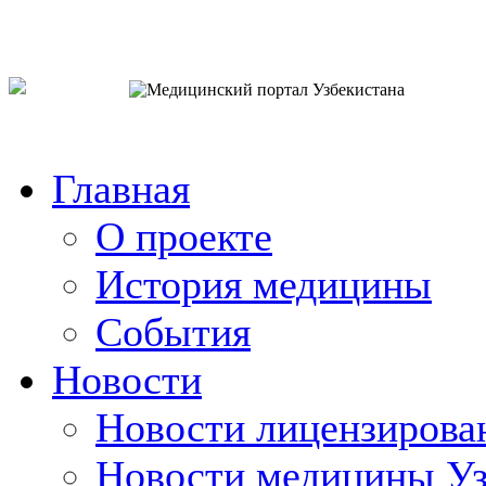
o`zb
рус
eng
Главная
О проекте
История медицины
События
Новости
Новости лицензирова
Новости медицины Уз