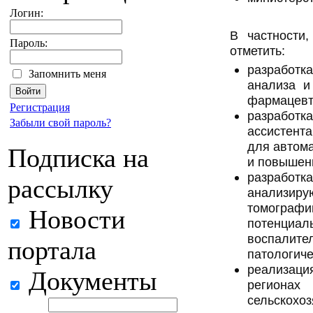
Логин:
В частности
Пароль:
отметить:
разработ
Запомнить меня
анализа и
фармацевт
Регистрация
разрабо
Забыли свой пароль?
ассистент
для автом
Подписка на
и повышен
разрабо
рассылку
анализир
томогр
Новости
потенци
воспали
портала
патологиче
реализац
Документы
регионах
сельскохоз