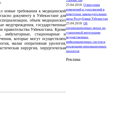
Узбекистан
.
25.04.2018
О внесении
изменений и дополнений в
ил новые требования к медицинской
некоторые законодательные
гласно документу в Узбекистане для
акты Республики Узбекистан
 специализации, объем медицинских
25.04.2018
Об
ые медучрежде­ния, государственные
организационных мерах но
и правительства Узбекистана. Кроме
ускоренной интеграции
, амбулаторные, стационарные и
ведомственных
чения, которые могут осуществлять
информационных систем и
огия, малая оперативная урология,
реализации инновационных
стическая хирургия, хирургическая
проектов
Реклама