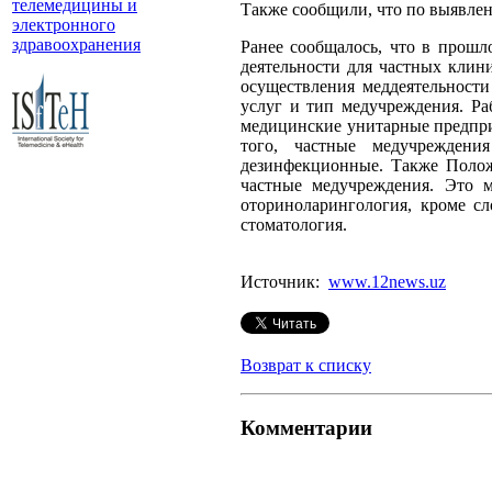
телемедицины и
Также сообщили, что по выявле
электронного
здравоохранения
Ранее сообщалось, что в прош
деятельности для частных клини
осуществления меддеятельност
услуг и тип медучреждения. Ра
медицинские унитарные предпри
того, частные медучреждени
дезинфекционные. Также Полож
частные медучреждения. Это м
оторинолар­ингология, кроме с
стоматология.
Источник:
www.12news.uz
Возврат к списку
Комментарии