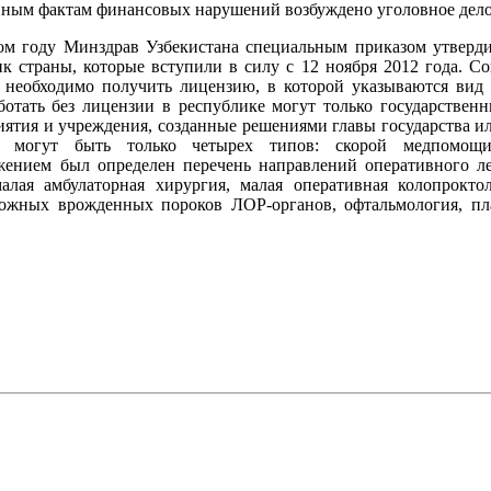
нным фактам финансовых нарушений возбуждено уголовное дело
лом году Минздрав Узбекистана специальным приказом утверд
к страны, которые вступили в силу с 12 ноября 2012 года. Со
и необходимо получить лицензию, в которой указываются вид
ботать без лицензии в республике могут только государственн
ятия и учреждения, созданные решениями главы государства ил
я могут быть только четырех типов: скорой медпомощи
ением был определен перечень направлений оперативного ле
алая амбулаторная хирургия, малая оперативная колопроктол
ложных врожденных пороков ЛОР-органов, офтальмология, пла