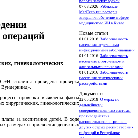
роботы заменят врачей
07.08.2026
Узбекские
MedTech-инноваторы
завершили обучение в сфере
едении
медицинского ИИ в Китае
 операций
Новые статьи
01.01.2016
Заболеваемость
населения отдельными
инфекционными заболеваниями
01.01.2016
Заболеваемость
населения алкоголизмом и
ких, гинекологических
алкогольными психозами
01.01.2016
Заболеваемость
населения психическими
ГСЭН столицы проведена проверка
расстройствами
— Вундеркинд».
Документы
процессе проверки выявлены факты
22.05.2018
О мерах по
ых хирургических, гинекологических
дальнейшему
совершенствованию системы
противодействия
платы за воспитание детей. В ходе
распространению гриппа и
ных размерах и присвоение денежных
других острых респираторных
инфекций в Республике