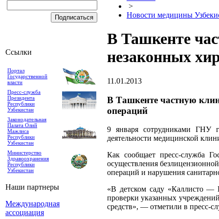
>
Новости медицины Узбеки
В Ташкенте час
Ссылки
незаконных хир
Портал
Государственной
11.01.2013
власти
Пресс-служба
В Ташкенте частную клин
Президента
Республики
операций
Узбекистан
Законодательная
Палата Олий
9 января сотрудниками ГНУ г
Мажлиса
Республики
деятельности медицинской клин
Узбекистан
Министерство
Как сообщает пресс-служба Го
Здравоохранения
осуществления безлицензионной
Республики
Узбекистан
операций и нарушения санитарн
Наши партнеры
«В детском саду «Каллисто — 
проверки указанных учреждений
Международная
средств», — отметили в пресс-сл
ассоциация