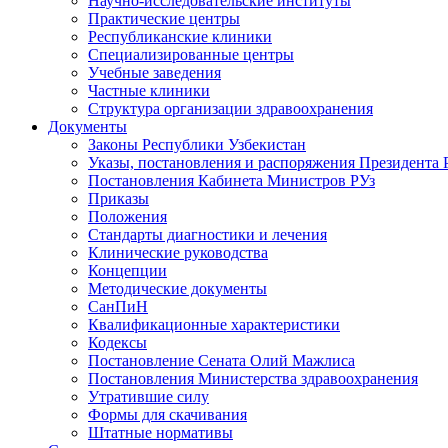
Научно-исследовательские институты
Практические центры
Республиканские клиники
Специализированные центры
Учебные заведения
Частные клиники
Структура организации здравоохранения
Документы
Законы Республики Узбекистан
Указы, постановления и распоряжения Президента 
Постановления Кабинета Министров РУз
Приказы
Положения
Стандарты диагностики и лечения
Клинические руководства
Концепции
Методические документы
СанПиН
Квалификационные характеристики
Кодексы
Постановление Сената Олий Мажлиса
Постановления Министерства здравоохранения
Утратившие силу
Формы для скачивания
Штатные нормативы