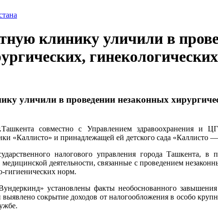
стана
тную клинику уличили в пров
ургических, гинекологических
ику уличили в проведении незаконных хирургичес
.Ташкента совместно с Управлением здравоохранения и Ц
ики «Каллисто» и принадлежащей ей детского сада «Каллисто 
сударственного налогового управления города Ташкента, в 
 медицинской деятельности, связанные с проведением незаконн
о-гигиенических норм.
Вундеркинд» установлены факты необоснованного завышения 
 выявлено сокрытие доходов от налогообложения в особо круп
ужбе.