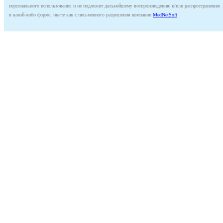
персонального использования и не подлежит дальнейшему воспроизведению и/или распространению
в какой-либо форме, иначе как с письменного разрешения компании
MedNetSoft