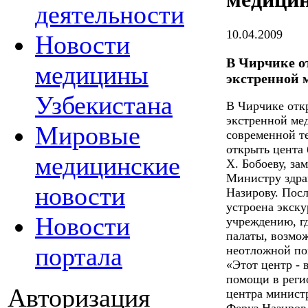
деятельности
10.04.2009
Новости
В Чирчике о
медицины
экстренной
Узбекистана
В Чирчике отк
экстренной ме
Мировые
современной те
открыть цента 
медицинские
Х. Бобоеву, за
Министру здра
новости
Назирову. Посл
устроена экск
Новости
учреждению, г
палаты, возмож
портала
неотложной п
«Этот центр - 
помощи в регио
Авторизация
центра минист