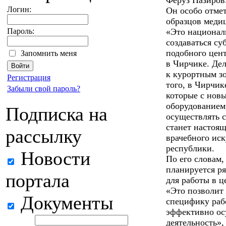
Феруз Назиров
Логин:
Он особо отмет
образцов меди
Пароль:
«Это националь
создаваться с
подобного цен
Запомнить меня
в Чирчике. Дел
к курортным з
Регистрация
того, в Чирчи
Забыли свой пароль?
которые с нов
оборудованием
Подписка на
осуществлять с
станет настоя
рассылку
врачебного иск
республики.
Новости
По его словам,
планируется р
портала
для работы в ц
«Это позволит
Документы
специфику раб
эффективно ос
деятельность»,