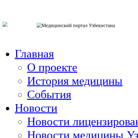
o`zb
рус
eng
Главная
О проекте
История медицины
События
Новости
Новости лицензирова
Новости медицины Уз