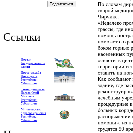
По словам дир
скорой медици
Чирчике.
«Недалеко про
трассы, где ин
Ссылки
помощь постра
поможет сохран
боком горные 
населенных пу
оснастить цент
Портал
Государственной
территории ест
власти
ставить на ног
Пресс-служба
Президента
Как сообщают 
Республики
Узбекистан
здание, где ра
Законодательная
реконструиров
Палата Олий
Мажлиса
лечебным учре
Республики
процедурные к
Узбекистан
больных коридо
Министерство
Здравоохранения
распоряжении 
Республики
Узбекистан
помощи», из ни
трудятся 50 вр