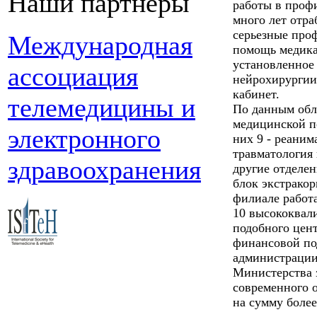
Наши партнеры
работы в проф
много лет отра
серьезные про
Международная
помощь медика
установленное 
ассоциация
нейрохирургии,
кабинет.
телемедицины и
По данным обл
медицинской п
электронного
них 9 - реаним
травматология 
здравоохранения
другие отделе
блок экстрако
филиале работ
10 высококвал
подобного цен
финансовой по
администрации,
Министерства з
современного 
на сумму более