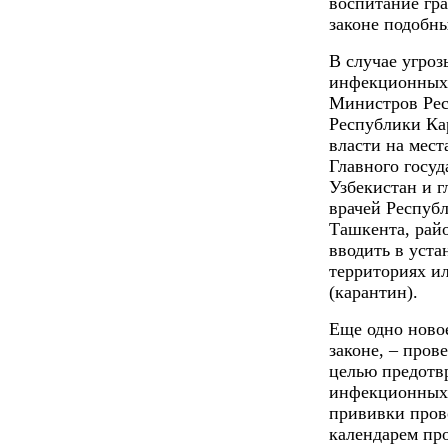
воспитание гра
законе подобн
В случае угро
инфекционных 
Министров Рес
Республики Ка
власти на мест
Главного госуд
Узбекистан и 
врачей Республ
Ташкента, райо
вводить в уст
территориях и
(карантин).
Еще одно ново
законе, – про
целью предотв
инфекционных 
прививки пров
календарем пр