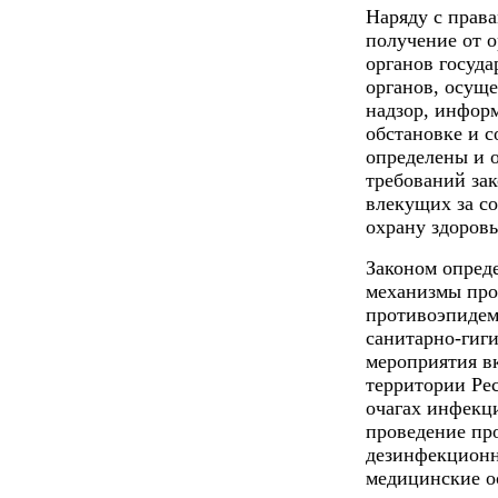
Наряду с права
получение от о
органов госуда
органов, осущ
надзор, инфор
обстановке и с
определены и 
требований за
влекущих за с
охрану здоровь
Законом опред
механизмы про
противоэпидем
санитарно-гиг
мероприятия в
территории Ре
очагах инфекц
проведение пр
дезинфекционн
медицинские о