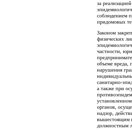
за реализацией
эпидемиологич
соблюдением п
придомовых те
Законом закре
физических лиц
эпидемиологич
частности, юр
предпринимате
объеме вреда,
нарушения гра
индивидуальны
санитарно-эпи
а также при о
противоэпидем
установленном
органов, осущ
надзор, действ
вышестоящим в
должностным л