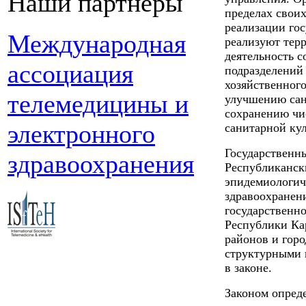
Наши партнеры
пределах свои
реализации го
Международная
реализуют тер
деятельность 
ассоциация
подразделений 
хозяйственног
телемедицины и
улучшению сан
сохранению чи
электронного
санитарной кул
Государственн
здравоохранения
Республиканск
эпидемиологич
здравоохранен
государственн
Республики Кар
районов и гор
структурными 
в законе.
Законом опред