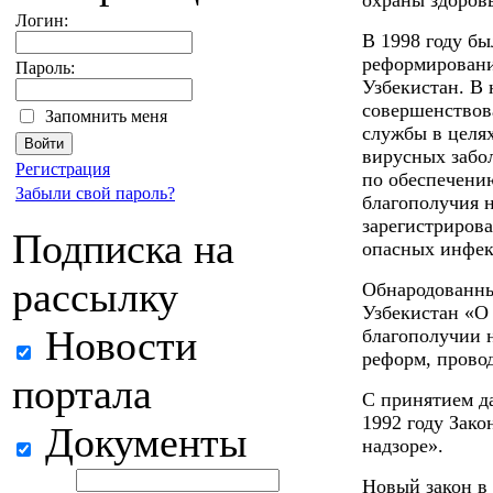
охраны здоровь
Логин:
В 1998 году бы
реформировани
Пароль:
Узбекистан. В 
совершенствов
Запомнить меня
службы в целя
вирусных забо
Регистрация
по обеспечени
Забыли свой пароль?
благополучия н
зарегистриров
Подписка на
опасных инфек
рассылку
Обнародованны
Узбекистан «О
Новости
благополучии 
реформ, прово
портала
С принятием д
1992 году Зако
Документы
надзоре».
Новый закон в 