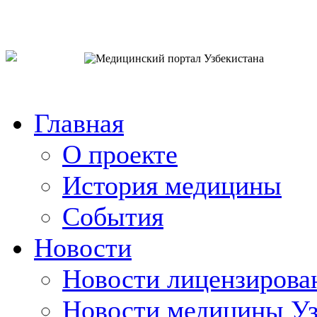
o`zb
рус
eng
Главная
О проекте
История медицины
События
Новости
Новости лицензирова
Новости медицины Уз