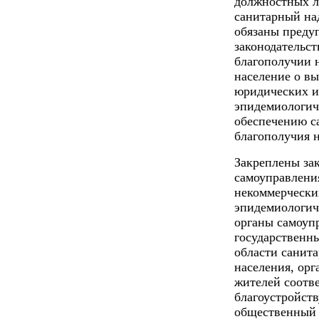
должностных л
санитарный на
обязаны преду
законодательс
благополучии 
население о в
юридических и
эпидемиологич
обеспечению с
благополучия н
Закреплены за
самоуправлени
некоммерчески
эпидемиологиче
органы самоуп
государственн
области санит
населения, орг
жителей соотв
благоустройст
общественный 