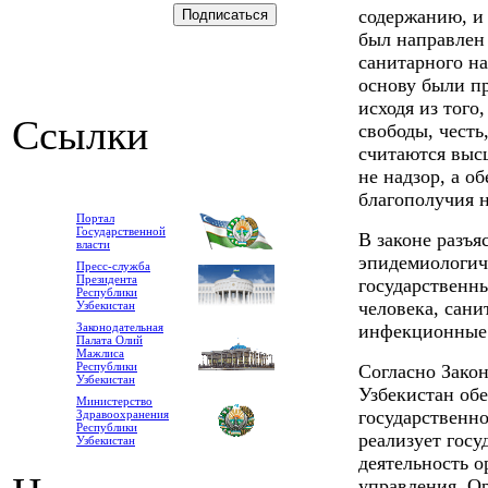
содержанию, и
был направлен
санитарного на
основу были п
исходя из того
Ссылки
свободы, честь
считаются выс
не надзор, а о
благополучия н
Портал
Государственной
В законе разъя
власти
эпидемиологич
Пресс-служба
Президента
государственн
Республики
человека, сани
Узбекистан
Законодательная
инфекционные 
Палата Олий
Мажлиса
Республики
Согласно Зако
Узбекистан
Узбекистан об
Министерство
государственно
Здравоохранения
Республики
реализует гос
Узбекистан
деятельность о
управления. Ор