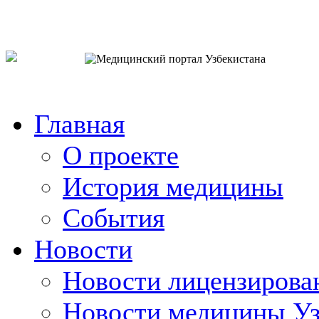
o`zb
рус
eng
Главная
О проекте
История медицины
События
Новости
Новости лицензирова
Новости медицины Уз