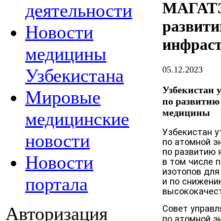
МАГАТЭ
деятельности
развити
Новости
инфрас
медицины
05.12.2023
Узбекистана
Узбекистан 
Мировые
по развитию
медицины
медицинские
Узбекистан у
новости
по атомной э
по развитию 
Новости
в том числе 
изотопов для
портала
и по снижени
высококачест
Авторизация
Совет управ
по атомной э