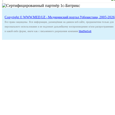
Copyright © WWW.MED.UZ - Медицинский портал Узбекистана, 2005-2026
Все права защищены. Вся информация, размещённая на данном веб-сайте, предназначена только для
персонального использования и не подлежит дальнейшему воспроизведению и/или распространению
в какой-либо форме, иначе как с письменного разрешения компании
MedNetSoft