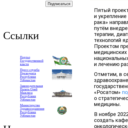
Пятый проек
и укрепление
рака» направ
путём внедре
Ссылки
терапии, диа
технологий я
Проектом пр
медицинских 
национальных
Портал
Государственной
и лечению ра
власти
Пресс-служба
Отметим, в с
Президента
Республики
здравоохране
Узбекистан
государствен
Законодательная
Палата Олий
«Росатом»
по
Мажлиса
Республики
о стратегиче
Узбекистан
медицины.
Министерство
Здравоохранения
Республики
В ноябре 202
Узбекистан
создать кафе
онкологическ