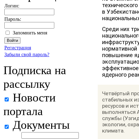
технического
Логин:
в Узбекистан
национальных
Пароль:
Среди них тр
Запомнить меня
национальног
инфраструкту
Регистрация
нормативной 
Забыли свой пароль?
повышение яд
эксплуатацио
Подписка на
эффективное 
ядерного реа
рассылку
Четвёртый про
Новости
стабильных и
ресурсов и ис
портала
выполняться 
службы (Узги
Документы
экологии, ох
климата.