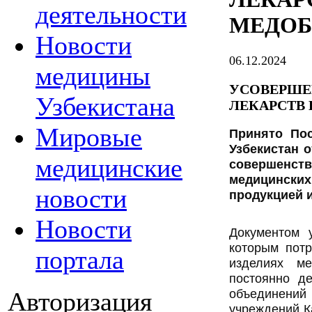
деятельности
МЕДОБ
Новости
06.12.2024
медицины
УСОВЕРШЕ
Узбекистана
ЛЕКАРСТВ
Мировые
Принято Пос
Узбекистан о
медицинские
совершенс
медицински
новости
продукцией 
Новости
Документом 
которым потр
портала
изделиях ме
постоянно д
объединени
Авторизация
учреждений Ка