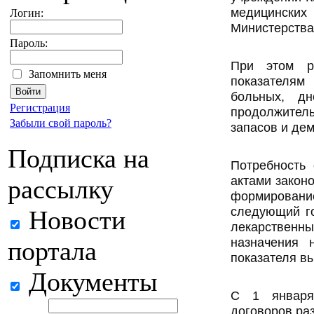
медицинских 
Логин:
Министерства
Пароль:
При этом ра
Запомнить меня
показателя
больных, д
Регистрация
продолжите
Забыли свой пароль?
запасов и дем
Подписка на
Потребность 
актами закон
рассылку
формирова
следующий го
Новости
лекарственны
назначения 
портала
показателя вы
Документы
С 1 января
договоров ра