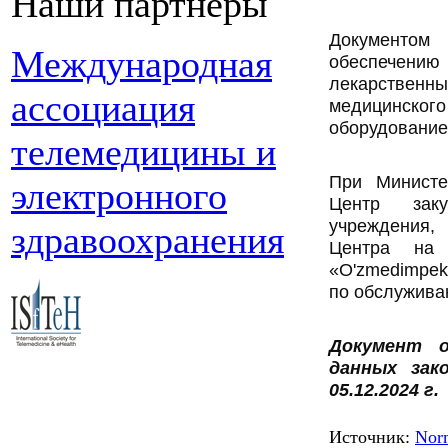
Наши партнеры
Документом
Международная
обеспече
лекарстве
ассоциация
медицинского
оборудование
телемедицины и
При Министе
электронного
Центр зак
учреждения,
здравоохранения
Центра на 
«O'zmedimpe
по обслужива
Документ о
данных зак
05.12.2024 г.
Источник:
Nor