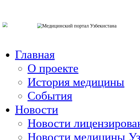
o`zb
рус
eng
Главная
О проекте
История медицины
События
Новости
Новости лицензирова
Новости медицины Уз