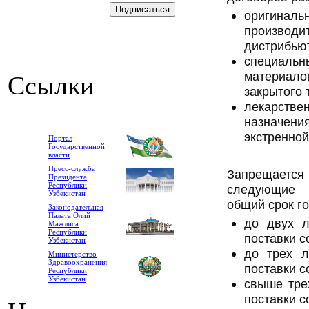
оригинал
произв
дистрибьют
специальн
материал
Ссылки
закрытого 
лекарстве
назначе
экстренной
Портал
Государственной
власти
Пресс-служба
Запрещается 
Президента
Республики
следующие 
Узбекистан
общий срок го
Законодательная
Палата Олий
до двух л
Мажлиса
Республики
поставки с
Узбекистан
до трех л
Министерство
Здравоохранения
поставки с
Республики
Узбекистан
свыше тре
поставки с