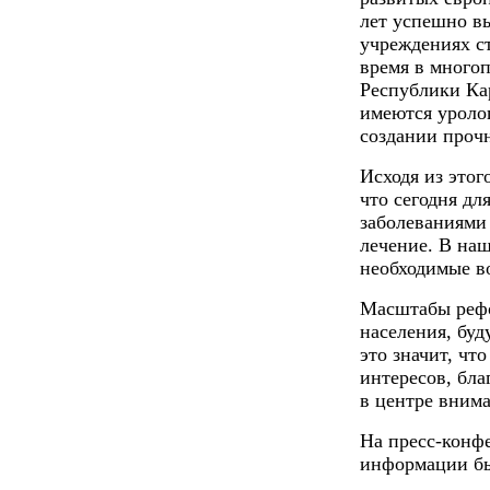
лет успешно в
учреждениях ст
время в много
Республики Ка
имеются уролог
создании проч
Исходя из этог
что сегодня дл
заболеваниями 
лечение. В наш
необходимые в
Масштабы рефо
населения, буд
это значит, чт
интересов, бла
в центре вним
На пресс-конф
информации бы