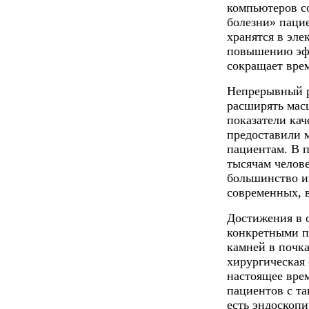
компьютеров с
болезни» паци
хранятся в эле
повышению эфф
сокращает вре
Непрерывный р
расширять мас
показатели кач
предоставили 
пациентам. В 
тысячам челов
большинство и
современных, 
Достижения в 
конкретными п
камней в почка
хирургическая 
настоящее врем
пациентов с та
есть эндоскоп