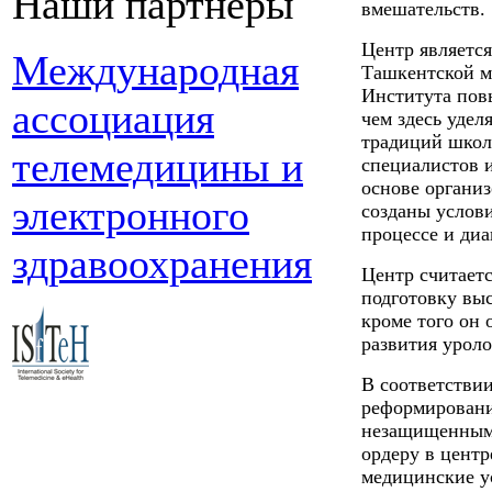
Наши партнеры
вмешательств.
Центр является
Международная
Ташкентской м
Института пов
ассоциация
чем здесь уде
традиций школ
телемедицины и
специалистов и
основе органи
электронного
созданы услови
процессе и диа
здравоохранения
Центр считает
подготовку вы
кроме того он 
развития уроло
В соответствии
реформировани
незащищенным 
ордеру в центр
медицинские у