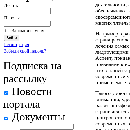
деятельности,
Логин:
обеспечивают 
своевременног
Пароль:
многих тяжелы
Запомнить меня
Например, срав
страна распол
Регистрация
лечения самых
Забыли свой пароль?
лидирующими 
Аспект, придаю
Подписка на
признание в их
что в нашей ст
рассылку
современные м
применяемые в
Новости
Такого уровня
вниманию, уде
портала
развитию сфер
стране деятел
Документы
центров стало 
современных т
медицинских у