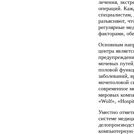
лечения, экст
операций. Каж
специалистам,
разъясняют, чт
регулярные ме
факторами, об
Основным напр
центра являетс
предупреждени
мочевых путей
половой функц
заболеваний, 
мочеполовой с
современное м
мировых компан
«Wolf», «Hospi
Уместно отмети
системе медиц
делопроизводс
компьютерную 