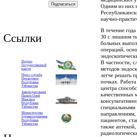
Одним из них я
Республиканск
научно-практи
В течение года
Ссылки
30 с лишним т
больных выпол
операций, осн
эндоскопическ
Портал
В частности, с
Государственной
методов эндос
власти
легче решать п
Пресс-служба
Президента
почках. Работ
Республики
Узбекистан
центра способ
Законодательная
качественных м
Палата Олий
Мажлиса
консультативн
Республики
специальными 
Узбекистан
Министерство
направлениям,
Здравоохранения
пациентов, ста
Республики
Узбекистан
также аптекой,
радиологическ