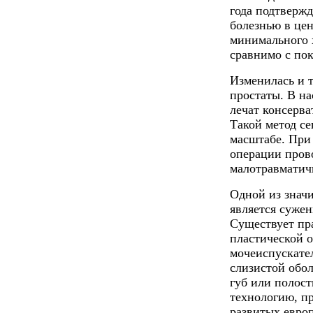
года подтвержд
болезнью в це
минимального 
сравнимо с по
Изменилась и 
простаты. В на
лечат консерв
Такой метод с
масштабе. При
операции пров
малотравматич
Одной из знач
является сужен
Существует пра
пластической 
мочеиспускател
слизистой обол
губ или полос
технологию, п
развитых евро