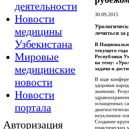
деятельности
30.09.2015
Новости
Урологическ
медицины
лечиться за
Узбекистана
В Национально
текущего год
Мировые
Республики Уз
на тему: «Уро
медицинские
задачи и дост
новости
В ходе конфер
здоровья народ
значение. Резу
Новости
здравоохранени
оснащенных са
портала
диагностическ
неуклонное по
Авторизация
Создание круп
практических 