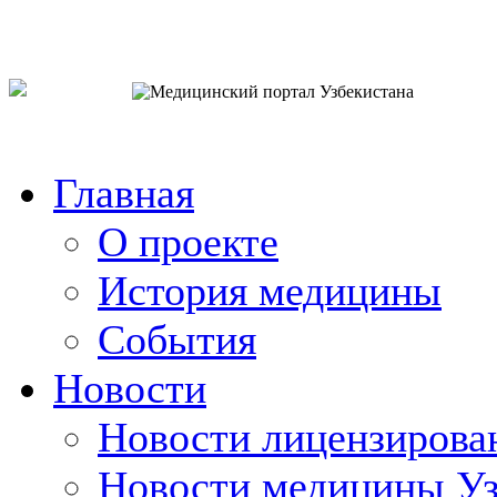
o`zb
рус
eng
Главная
О проекте
История медицины
События
Новости
Новости лицензирова
Новости медицины Уз