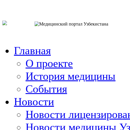
o`zb
рус
eng
Главная
О проекте
История медицины
События
Новости
Новости лицензирова
Новости медицины Уз