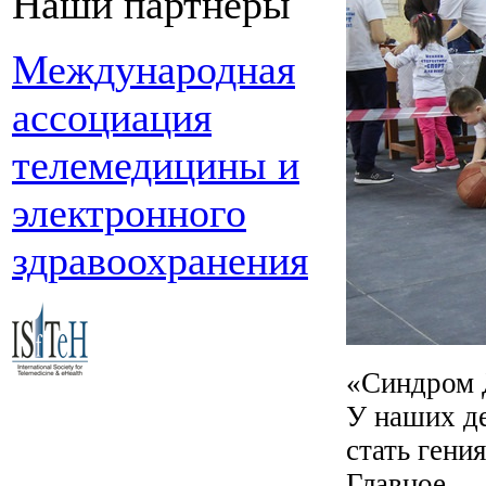
Наши партнеры
Международная
ассоциация
телемедицины и
электронного
здравоохранения
«Синдром Д
У наших де
стать гени
Главное — 