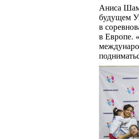
Аниса Шам
будущем У
в соревнов
в Европе. 
международ
подниматьс