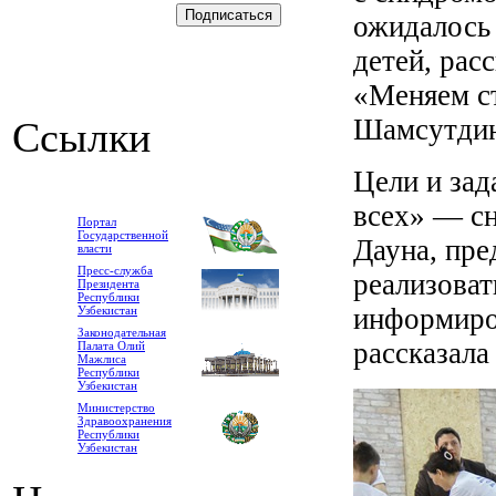
ожидалось 
детей, рас
«Меняем с
Шамсутдин
Ссылки
Цели и зад
всех» — сн
Портал
Государственной
Дауна, пре
власти
Пресс-служба
реализоват
Президента
Республики
информиров
Узбекистан
Законодательная
рассказал
Палата Олий
Мажлиса
Республики
Узбекистан
Министерство
Здравоохранения
Республики
Узбекистан