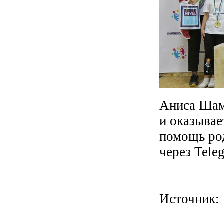
Аниса Шамс
и оказыва
помощь ро
через Tele
Источник