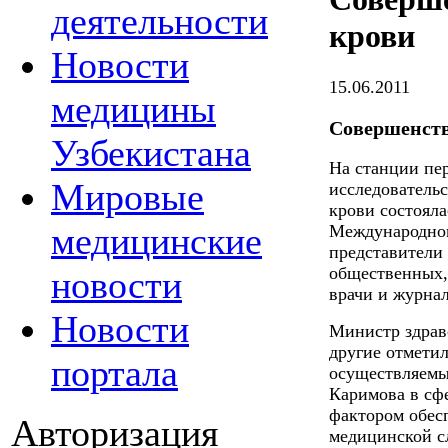
деятельности
крови
Новости
15.06.2011
медицины
Совершенств
Узбекистана
На станции пе
Мировые
исследовательс
крови состоял
медицинские
Международном
представители
общественных,
новости
врачи и журна
Новости
Министр здрав
другие отмети
портала
осуществляемы
Каримова в сф
фактором обесп
Авторизация
медицинской с