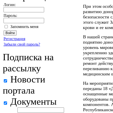
Логин:
При этом особ
развитию доно
Пароль:
безопасности 
этого служит 
Запомнить меня
крови и ее ком
В нашей стран
Регистрация
поднятию доно
Забыли свой пароль?
уровень мировы
укреплению здо
Подписка на
сотрудничестве
ремонт действ
рассылку
переливанию к
медицинским о
Новости
На мероприяти
портала
переданы 18 «Д
оснащенные ме
Документы
оборудованы п
компонентов. 
Республиканск