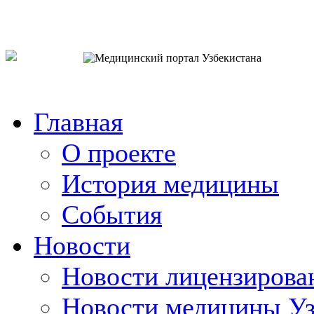
o`zb
рус
eng
Главная
О проекте
История медицины
События
Новости
Новости лицензирова
Новости медицины Уз