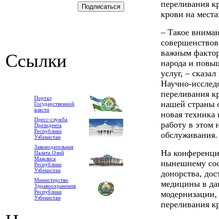
переливания кр
крови на места
– Такое вниман
совершенствов
важным фактор
Ссылки
народа и повы
услуг, – сказа
Научно-исследо
переливания к
Портал
нашей страны 
Государственной
власти
новая техника
Пресс-служба
работу в этом
Президента
Республики
обслуживания.
Узбекистан
Законодательная
На конференци
Палата Олий
Мажлиса
нынешнему сос
Республики
Узбекистан
донорства, до
Министерство
медицины в дан
Здравоохранения
Республики
модернизации,
Узбекистан
переливания к