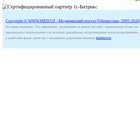
Copyright © WWW.MED.UZ - Медицинский портал Узбекистана, 2005-2026
Все права защищены. Вся информация, размещённая на данном веб-сайте, предназначена только для
персонального использования и не подлежит дальнейшему воспроизведению и/или распространению
в какой-либо форме, иначе как с письменного разрешения компании
MedNetSoft