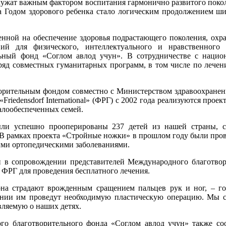
лужат важным фактором воспитания гармонично развитого поко
да Годом здорового ребенка стало логическим продолжением ш
нной на обеспечение здоровья подрастающего поколения, охра
ий для физического, интеллектуального и нравственного р
ьный фонд «Соглом авлод учун». В сотрудничестве с наци
ряд совместных гуманитарных программ, в том числе по лечен
рительным фондом совместно с Министерством здравоохранен
riedensdorf International» (ФРГ) с 2002 года реализуются прое
алообеспеченных семей.
были успешно прооперированы 237 детей из нашей страны,
В рамках проекта «Стройные ножки» в прошлом году были пров
ными ортопедическими заболеваниями.
й в сопровождении представителей Международного благотво
в ФРГ для проведения бесплатного лечения.
на страдают врожденным сращением пальцев рук и ног, – г
ании им проведут необходимую пластическую операцию. Мы с
являемую о наших детях.
го благотворительного фонда «Соглом авлод учун» также со