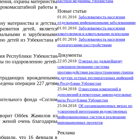
частной медицины Узбекистана
ления, охраны материнства
ирокомасштабной работы в
Новые статьи
01.01.2016
Заболеваемость населения
отдельными инфекционными заболеваниями
ну материнства и детства,
01.01.2016
Заболеваемость населения
азвития детей, является
алкоголизмом и алкогольными психозами
ональными и зарубежными
01.01.2016
Заболеваемость населения
ию детей из Узбекистана в
психическими расстройствами
Документы
ия Республики Узбекистан
22.05.2018
О мерах по дальнейшему
кты по оздоровлению детей-
совершенствованию системы
противодействия распространению гриппа
 страдающих врожденными
и других острых респираторных инфекций
едены операции 227 детям
в Республике Узбекистан
25.04.2018
О внесении изменений и
дополнений в некоторые законодательные
рительного фонда «Соглом
акты Республики Узбекистан
25.04.2018
Об организационных мерах но
ускоренной интеграции ведомственных
оворит Ойбек Жамилов из
информационных систем и реализации
 женой очень благодарны
инновационных проектов
Реклама
общили, что 16 февраля в