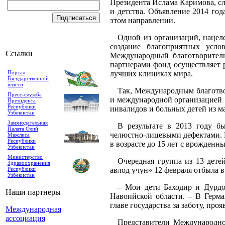
Президента Ислама Каримова, с
и детства. Объявление 2014 го
этом направлении.
Одной из организаций, нацеле
создание благоприятных услов
Ссылки
Международный благотворител
партнерами фонд осуществляет 
Портал
лучших клиниках мира.
Государственной
власти
Так, Международным благотво
Пресс-служба
и международной организацией «F
Президента
Республики
инвалидов и больных детей из м
Узбекистан
Законодательная
В результате в 2013 году 
Палата Олий
челюстно-лицевыми дефектами. 
Мажлиса
Республики
в возрасте до 15 лет с врожден
Узбекистан
Министерство
Очередная группа из 13 дете
Здравоохранения
Республики
авлод учун» 12 февраля отбыла 
Узбекистан
– Мои дети Баходир и Дурдо
Наши партнеры
Навоийской области. – В Герм
главе государства за заботу, про
Международная
ассоциация
Представители Международно