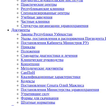
Научно-исследовательские институты
Практические центры
Республиканские клиники
Специализированные центры
Учебные заведения
Частные клиники
Структура организации здравоохранения
Документы
Законы Республики Узбекистан
Указы, постановления и распоряжения Президента 
Постановления Кабинета Министров РУз
Приказы
Положения
Стандарты диагностики и лечения
Клинические руководства
Концепции
Методические документы
СанПиН
Квалификационные характеристики
Кодексы
Постановление Сената Олий Мажлиса
Постановления Министерства здравоохранения
Утратившие силу
Формы для скачивания
Штатные нормативы