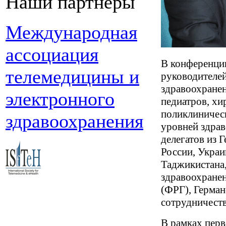
Наши партнеры
Международная
ассоциация
В конференции
телемедицины и
руководителе
здравоохране
электронного
педиатров, хи
поликлиничес
здравоохранения
уровней здрав
делегатов из 
России, Украи
Таджикистана,
здравоохран
(ФРГ), Герма
сотрудничеств
В рамках пер