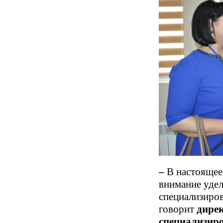
–
В настоящее
внимание удел
специализиро
говорит
дире
специализиро