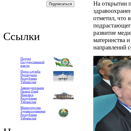
На открытии 
здравоохране
отметил, что 
подрастающего
развитие меди
Ссылки
материнства и
направлений с
Портал
Государственной
власти
Пресс-служба
Президента
Республики
Узбекистан
Законодательная
Палата Олий
Мажлиса
Республики
Узбекистан
Министерство
Здравоохранения
Республики
Узбекистан