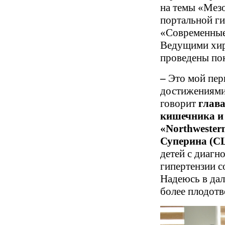
на темы «Мез
портальной ги
«Современные
Ведущими хир
проведены пок
–
Это мой пер
достижениями 
говорит
глава
кишечника и 
«Northwester
Суперина (С
детей с диагн
гипертензии с
Надеюсь в дал
более плодот