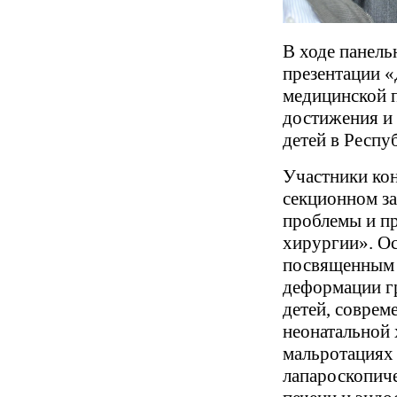
В ходе панель
презентации «
медицинской 
достижения и 
детей в Респу
Участники ко
секционном з
проблемы и п
хирургии». Ос
посвященным 
деформации г
детей, совре
неонатальной 
мальротациях 
лапароскопиче