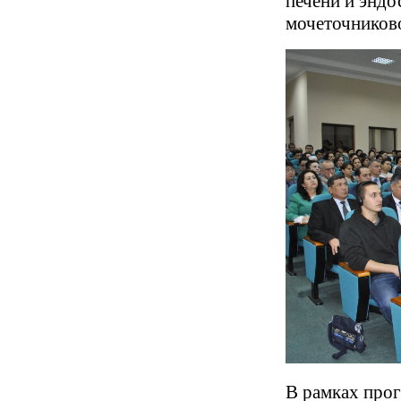
печени и энд
мочеточниково
В рамках про