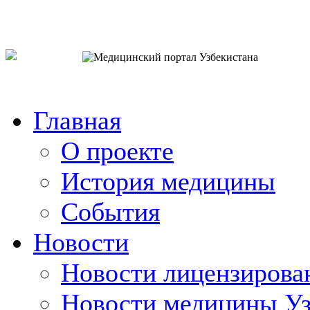
o`zb
рус
eng
Главная
О проекте
История медицины
События
Новости
Новости лицензирова
Новости медицины Уз