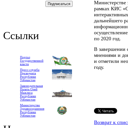
Министерстве 
рамках КИС «С
интерактивных
дальнейшего р
информационно
Ссылки
осуществление 
по 2020 год.
В завершении 
мнениями и до
Портал
и отметили не
Государственной
власти
году.
Пресс-служба
Президента
Республики
Узбекистан
Законодательная
Палата Олий
Мажлиса
Республики
Узбекистан
Министерство
Здравоохранения
Республики
Узбекистан
Возврат к спис