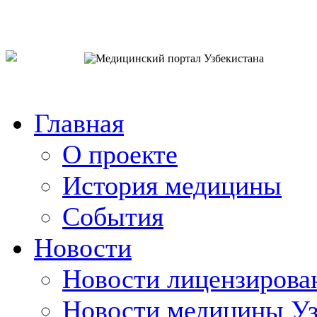
o`zb
рус
eng
Главная
О проекте
История медицины
События
Новости
Новости лицензирова
Новости медицины Уз