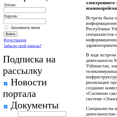
электронного 
Логин:
южнокорейски
Пароль:
Встреча была 
информационн
Запомнить меня
Республики Уз
специалистов 
информационно
Регистрация
здравоохранени
Забыли свой пароль?
В ходе встреч
Подписка на
деятельности 
Узбекистан, на
рассылку
телекоммуника
инфраструктуры
Новости
реализации пр
создание комп
портала
«Согликни сак
системе «Элек
Документы
Специалисты и
деятельностью