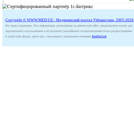
Copyright © WWW.MED.UZ - Медицинский портал Узбекистана, 2005-2026
Все права защищены. Вся информация, размещённая на данном веб-сайте, предназначена только для
персонального использования и не подлежит дальнейшему воспроизведению и/или распространению
в какой-либо форме, иначе как с письменного разрешения компании
MedNetSoft