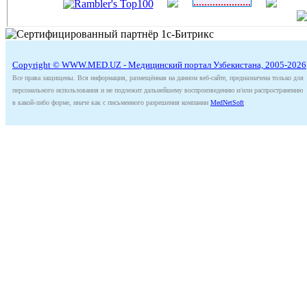
Copyright © WWW.MED.UZ - Медицинский портал Узбекистана, 2005-2026
Все права защищены. Вся информация, размещённая на данном веб-сайте, предназначена только для
персонального использования и не подлежит дальнейшему воспроизведению и/или распространению
в какой-либо форме, иначе как с письменного разрешения компании
MedNetSoft