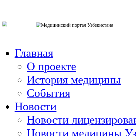
o`zb
рус
eng
Главная
О проекте
История медицины
События
Новости
Новости лицензирова
Новости медицины Уз