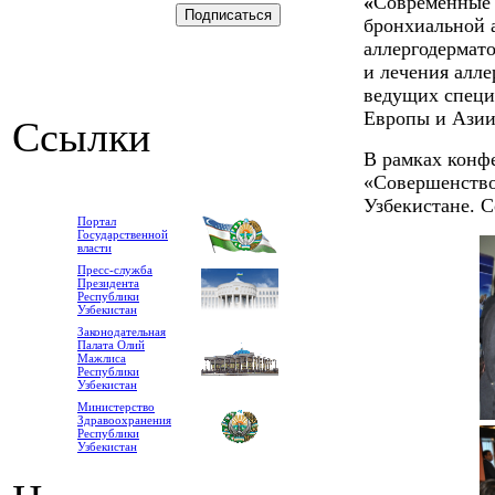
«
Современные 
бронхиальной 
аллергодермат
и лечения алле
ведущих специа
Европы и Азии
Ссылки
В рамках конфе
«Совершенство
Узбекистане. 
Портал
Государственной
власти
Пресс-служба
Президента
Республики
Узбекистан
Законодательная
Палата Олий
Мажлиса
Республики
Узбекистан
Министерство
Здравоохранения
Республики
Узбекистан