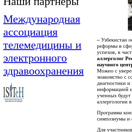
Наши партнеры
Международная
ассоциация
–
Узбекистан 
телемедицины и
реформы в сфе
успехов,
в час
электронного
аллерголог Ре
научного цент
здравоохранения
Можно с увере
знакомство с 
диагностики и 
информацией и
ученных будут
аллергологии в
Программа конг
симпозиумы и 
Для участнико