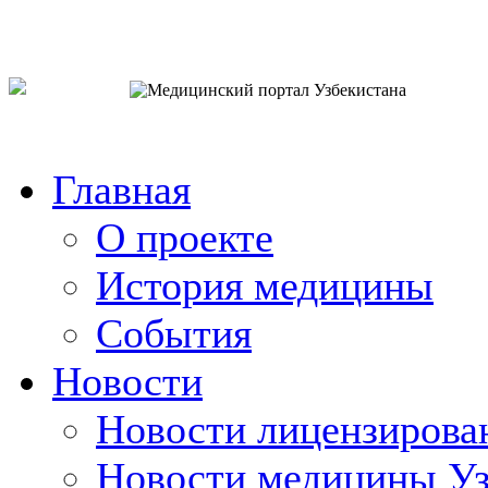
o`zb
рус
eng
Главная
О проекте
История медицины
События
Новости
Новости лицензирова
Новости медицины Уз