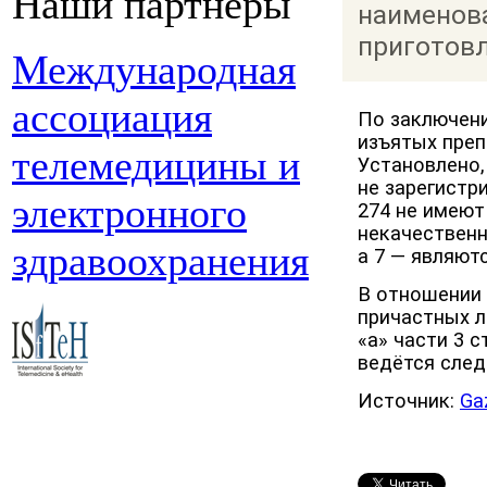
Наши партнеры
наименова
приготовл
Международная
ассоциация
По заключен
изъятых преп
телемедицины и
Установлено,
не зарегистр
электронного
274 не имеют
некачественн
здравоохранения
а 7 — являют
В отношении 
причастных л
«а» части 3 
ведётся след
Источник:
Ga