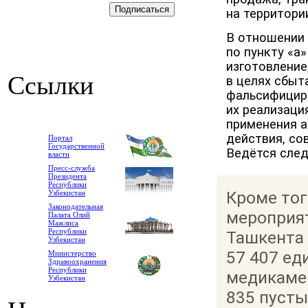
на территори
В отношении
по пункту «а
изготовление
Ссылки
в целях сбыт
фальсифициро
их реализаци
применения а
действия, со
Портал
Государственной
Ведётся след
власти
Пресс-служба
Президента
Республики
Кроме тог
Узбекистан
Законодательная
мероприят
Палата Олий
Мажлиса
Республики
Ташкента
Узбекистан
57 407 е
Министерство
Здравоохранения
Республики
медикаме
Узбекистан
835 пусты