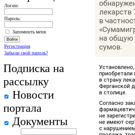
обнаружен
Логин:
лекарств 
Пароль:
в частнос
«Сумамигр
Запомнить меня
на общую 
сумов.
Регистрация
Забыли свой пароль?
Подписка на
Установлено,
приобретали
рассылку
в страну лек
Ферганской д
Новости
в столице.
Согласно за
портала
фармацевтиче
не зарегистр
Документы
не имеют сер
с нарушением
продажа, тра