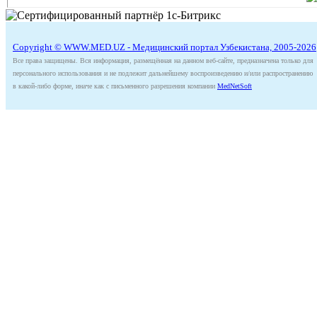
Copyright © WWW.MED.UZ - Медицинский портал Узбекистана, 2005-2026
Все права защищены. Вся информация, размещённая на данном веб-сайте, предназначена только для
персонального использования и не подлежит дальнейшему воспроизведению и/или распространению
в какой-либо форме, иначе как с письменного разрешения компании
MedNetSoft