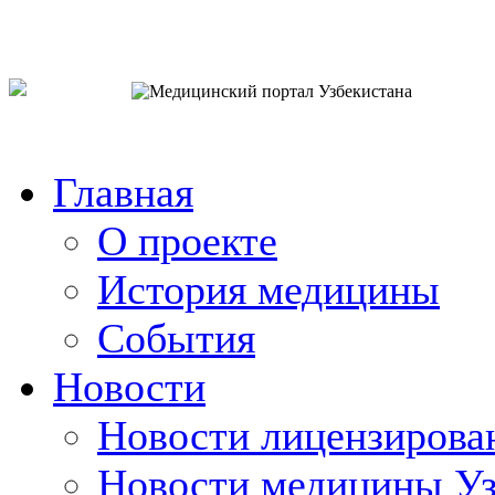
o`zb
рус
eng
Главная
О проекте
История медицины
События
Новости
Новости лицензирова
Новости медицины Уз