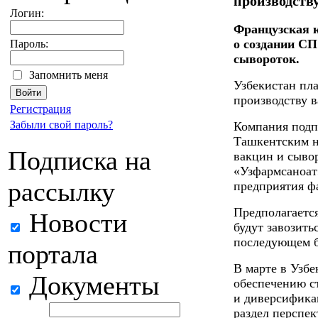
производств
Логин:
Французская 
о создании С
Пароль:
сывороток.
Запомнить меня
Узбекистан пла
производству в
Регистрация
Забыли свой пароль?
Компания подп
Ташкентским н
Подписка на
вакцин и сыво
«Узфармсаноат
рассылку
предприятия ф
Предполагается
Новости
будут завозить
последующем б
портала
В марте в Узбе
Документы
обеспечению с
и диверсификац
раздел перспе