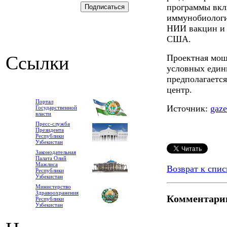
программы вкл
иммунобиологи
НИИ вакцин и 
США.
Ссылки
Проектная мощ
условных едини
предполагаетс
центр.
Портал
Источник:
gaze
Государственной
власти
Пресс-служба
Президента
Республики
Узбекистан
Законодательная
Палата Олий
Мажлиса
Возврат к спис
Республики
Узбекистан
Министерство
Здравоохранения
Комментари
Республики
Узбекистан