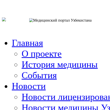
o`zb
рус
eng
Главная
О проекте
История медицины
События
Новости
Новости лицензирова
Новости медицины Уз