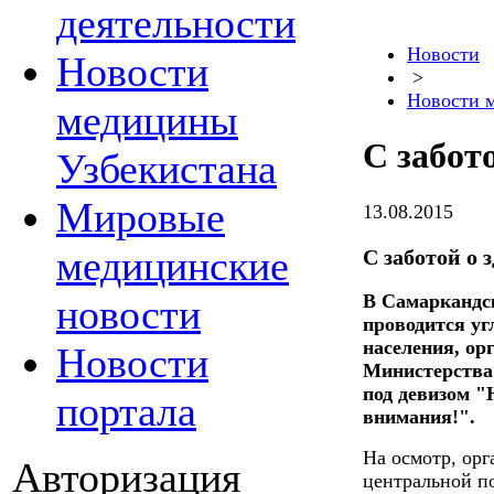
деятельности
Новости
Новости
>
Новости 
медицины
С забот
Узбекистана
Мировые
13.08.2015
медицинские
С заботой о 
В Самаркандс
новости
проводится у
населения, ор
Новости
Министерства
под девизом "
портала
внимания!".
На осмотр, ор
Авторизация
центральной п