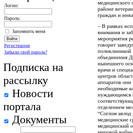
медицинского 
Логин:
районе ветера
граждан и инв
Пароль:
– В рамках ис
Запомнить меня
внимания и за
мероприятия ре
говорит завед
Регистрация
поликлиникой 
Забыли свой пароль?
объединения Д
нынешнего ос
Подписка на
врачи и специ
центров облас
рассылку
аппаратов они
необходимые к
Новости
нуждающимся в
соответствующ
портала
отделением ме
“Соглом авлод
Документы
медицинские с
медицинский о
мировой войны,