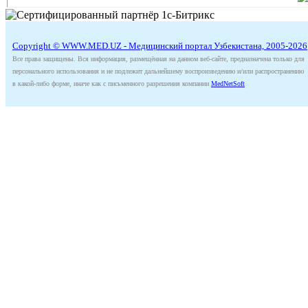
Copyright © WWW.MED.UZ - Медицинский портал Узбекистана, 2005-2026
Все права защищены. Вся информация, размещённая на данном веб-сайте, предназначена только для
персонального использования и не подлежит дальнейшему воспроизведению и/или распространению
в какой-либо форме, иначе как с письменного разрешения компании
MedNetSoft