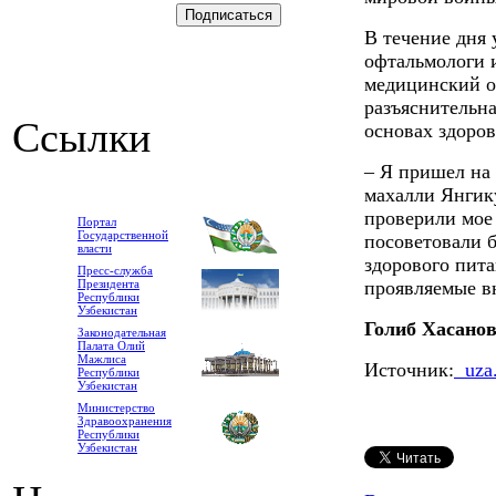
В течение дня 
офтальмологи 
медицинский о
разъяснительна
Ссылки
основах здоров
– Я пришел на 
махалли Янгик
проверили мое 
Портал
Государственной
посоветовали б
власти
здорового пит
Пресс-служба
Президента
проявляемые вн
Республики
Узбекистан
Голиб Хасанов
Законодательная
Палата Олий
Мажлиса
Источник:
uza.
Республики
Узбекистан
Министерство
Здравоохранения
Республики
Узбекистан