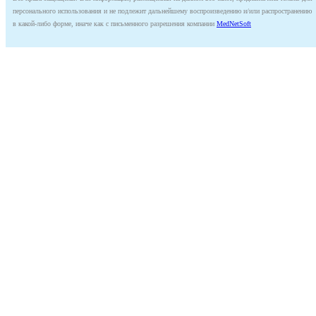
персонального использования и не подлежит дальнейшему воспроизведению и/или распространению
в какой-либо форме, иначе как с письменного разрешения компании
MedNetSoft