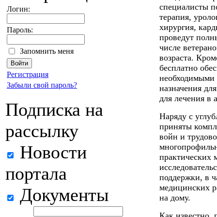
специалисты по
Логин:
терапия, уроло
хирургия, кард
Пароль:
проведут полн
числе ветерано
Запомнить меня
возраста. Кром
бесплатно обе
Регистрация
необходимыми 
Забыли свой пароль?
назначения дл
для лечения в 
Подписка на
Наряду с углу
рассылку
приняты компл
войн и трудово
Новости
многопрофильн
практических 
исследователь
портала
поддержки, в 
медицинских р
Документы
на дому.
Как известно, 