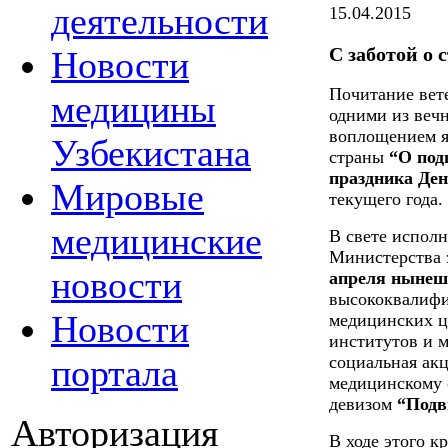
деятельности
15.04.2015
С заботой о
Новости
Почитание вет
медицины
одними из веч
воплощением я
Узбекистана
страны
“О под
праздника Ден
Мировые
текущего года.
медицинские
В свете испол
Министерства 
новости
апреля нынеш
высококвалифи
Новости
медицинских ц
институтов и м
портала
социальная ак
медицинскому 
девизом
“Подви
Авторизация
В ходе этого 