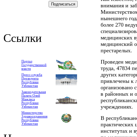
внимания и за
Министерством
нынешнего года
более 270 вед
специализиров
Ссылки
медицинских в
медицинский о
престарелых.
Проведен меди
Портал
Государственной
труда, 47834 п
власти
других катего
Пресс-служба
Президента
привлечены к 
Республики
Узбекистан
организовано 
Законодательная
в районных и о
Палата Олий
Мажлиса
республиканск
Республики
учреждениях.
Узбекистан
Министерство
Здравоохранения
В республикан
Республики
практических ц
Узбекистан
институтах и в