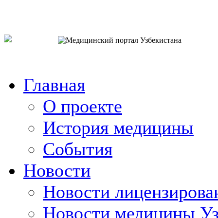
o`zb
рус
eng
Главная
О проекте
История медицины
События
Новости
Новости лицензирова
Новости медицины Уз