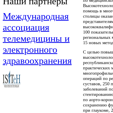
Наши партнеры
по медицинско
Высокотехноло
помощь в мног
Международная
столицы оказан
представителям
ассоциация
высококвалифи
100 показател
телемедицины и
региональных 
15 новых метод
электронного
С целью повыш
высокотехноло
здравоохранения
республиканск
практических 
многопрофильн
операций по р
суставов, 250 
заболеваний п
стентированию
по аорто-коро
сохранению фу
при глаукоме,