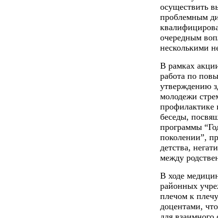
осуществить в
проблемным ди
квалифицирова
очередным воп
несколькими н
В рамках акции
работа по пов
утверждению з
молодежи стре
профилактике 
беседы, посвя
программы “Го
поколении”, п
детства, негат
между родстве
В ходе медици
районных учре
плечом к плечу
доцентами, чт
для взаимного