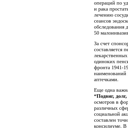
операций по у
и рака проста
лечению сосуд
сеансов эндос
обследования 
50 малоинвази
За счет спонс
составляется п
лекарственных 
одиноких пенс
фронта 1941-1
наименований 
аптечками.
Еще одна важн
“Подвиг, долг,
осмотров в фо
различных сфер
социальной ак
составлен точ
консилиуме. В 