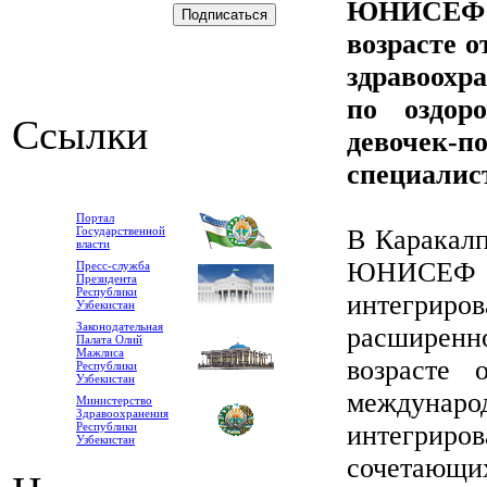
ЮНИСЕФ д
возрасте о
здравоохр
по оздор
Ссылки
девочек-
специалис
Портал
Государственной
В Каракалп
власти
ЮНИСЕФ
Пресс-служба
Президента
Республики
интегри
Узбекистан
Законодательная
расширенно
Палата Олий
Мажлиса
возрасте 
Республики
Узбекистан
междунар
Министерство
Здравоохранения
Республики
интегриро
Узбекистан
сочетающи