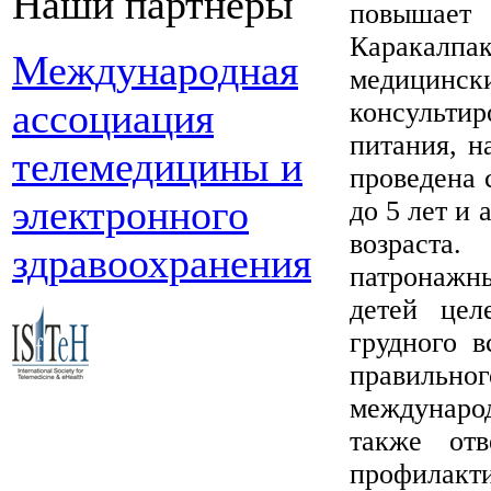
Наши партнеры
повышает 
Каракалпак
Международная
медицинск
ассоциация
консульти
питания, н
телемедицины и
проведена 
электронного
до 5 лет и
возраста.
здравоохранения
патронажны
детей цел
грудного в
правильн
междунар
также от
профилакт