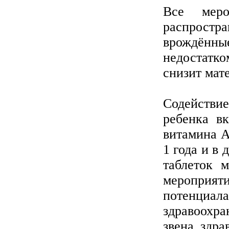
Все меро
распростра
врождённ
недостатк
снизит мат
Содействи
ребенка в
витамина А
1 года и в 
таблеток 
мероприя
потенциа
здравоохр
звена здра