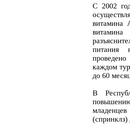
С 2002 го
осуществл
витамина 
витамин
разъясни
питания 
проведено
каждом туре
до 60 месяц
В Респуб
повышению
младенцев
(спринклз) 