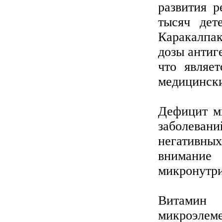
развития р
тысяч дет
Каракалпа
дозы антиг
что являе
медицинск
Дефицит м
заболеван
негативны
внимание 
микронутри
Витамин
микроэлем