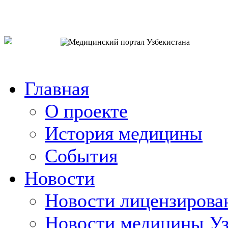
o`zb
рус
eng
Главная
О проекте
История медицины
События
Новости
Новости лицензирова
Новости медицины Уз