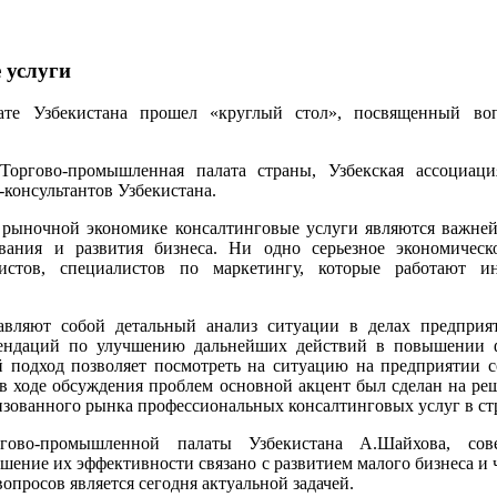
 услуги
те Узбекистана прошел «круглый стол», посвященный воп
Торгово-промышленная палата страны, Узбекская ассоциаци
-консультантов Узбекистана.
й рыночной экономике консалтинговые услуги являются важн
вания и развития бизнеса. Ни одно серьезное экономическ
истов, специалистов по маркетингу, которые работают и
тавляют собой детальный анализ ситуации в делах предпр
мендаций по улучшению дальнейших действий в повышении 
 подход позволяет посмотреть на ситуацию на предприятии с
в ходе обсуждения проблем основной акцент был сделан на ре
зованного рынка профессиональных консалтинговых услуг в ст
гово-промышленной палаты Узбекистана А.Шайхова, сове
ение их эффективности связано с развитием малого бизнеса и 
просов является сегодня актуальной задачей.