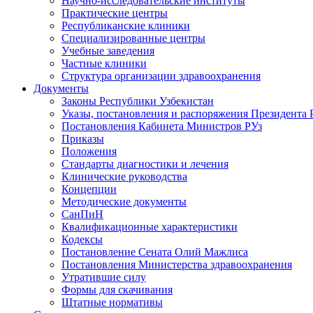
Научно-исследовательские институты
Практические центры
Республиканские клиники
Специализированные центры
Учебные заведения
Частные клиники
Структура организации здравоохранения
Документы
Законы Республики Узбекистан
Указы, постановления и распоряжения Президента 
Постановления Кабинета Министров РУз
Приказы
Положения
Стандарты диагностики и лечения
Клинические руководства
Концепции
Методические документы
СанПиН
Квалификационные характеристики
Кодексы
Постановление Сената Олий Мажлиса
Постановления Министерства здравоохранения
Утратившие силу
Формы для скачивания
Штатные нормативы