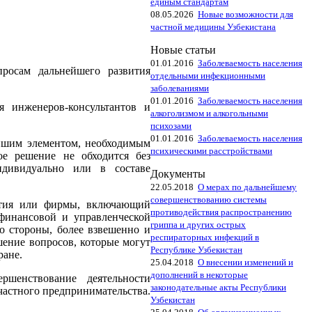
единым стандартам
08.05.2026
Новые возможности для
частной медицины Узбекистана
Новые статьи
01.01.2016
Заболеваемость населения
росам дальнейшего развития
отдельными инфекционными
заболеваниями
01.01.2016
Заболеваемость населения
я инженеров-консультантов и
алкоголизмом и алкогольными
психозами
01.01.2016
Заболеваемость населения
ейшим элементом, необходимым
психическими расстройствами
ое решение не обходится без
ндивидуально или в составе
Документы
22.05.2018
О мерах по дальнейшему
совершенствованию системы
иятия или фирмы, включающий
противодействия распространению
финансовой и управленческой
гриппа и других острых
о стороны, более взвешенно и
респираторных инфекций в
шение вопросов, которые могут
Республике Узбекистан
ране.
25.04.2018
О внесении изменений и
дополнений в некоторые
ршенствование деятельности
законодательные акты Республики
частного предпринимательства.
Узбекистан