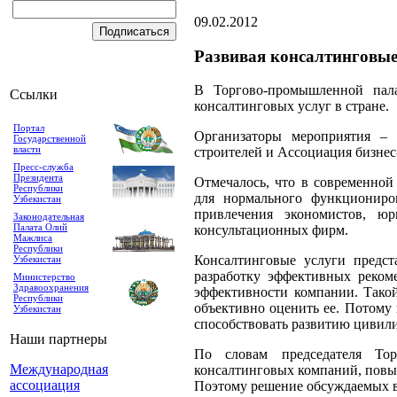
09.02.2012
Развивая консалтинговые
В Торгово-промышленной пала
Ссылки
консалтинговых услуг в стране.
Портал
Организаторы мероприятия – 
Государственной
власти
строителей и Ассоциация бизнес
Пресс-служба
Президента
Отмечалось, что в современно
Республики
для нормального функциониро
Узбекистан
привлечения экономистов, юр
Законодательная
Палата Олий
консультационных фирм.
Мажлиса
Республики
Консалтинговые услуги предс
Узбекистан
разработку эффективных реко
Министерство
Здравоохранения
эффективности компании. Такой
Республики
объективно оценить ее. Потому 
Узбекистан
способствовать развитию цивили
Наши партнеры
По словам председателя Тор
Международная
консалтинговых компаний, повыш
ассоциация
Поэтому решение обсуждаемых во