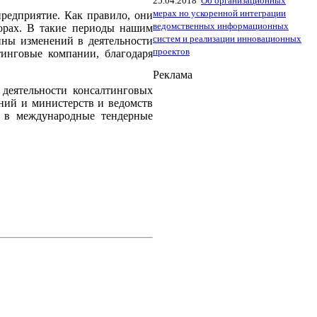
25.04.2018
Об организационных
мерах но ускоренной интеграции
редприятие. Как правило, они
ведомственных информационных
орах. В такие периоды нашим
систем и реализации инновационных
ины изменений в деятельности
проектов
инговые компании, благодаря
Реклама
деятельности консалтинговых
ний и министерств и ведомств
й в международные тендерные