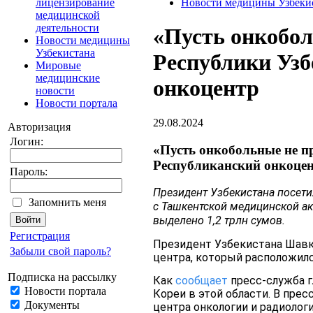
лицензирование
Новости медицины Узбеки
медицинской
деятельности
«Пусть онкобол
Новости медицины
Узбекистана
Республики Узб
Мировые
медицинские
онкоцентр
новости
Новости портала
29.08.2024
Авторизация
Логин:
«Пусть онкобольные не п
Республиканский онкоце
Пароль:
Президент Узбекистана посет
Запомнить меня
с Ташкентской медицинской ак
выделено 1,2 трлн сумов.
Регистрация
Президент Узбекистана Шавк
Забыли свой пароль?
центра, который расположилс
Подписка на рассылку
Как
сообщает
пресс-служба г
Новости портала
Кореи в этой области. В прес
Документы
центра онкологии и радиолог