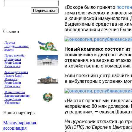
«Вскоре было принято
поста
гематологических и онкологи
и клинической иммунологии. 
Выделяемые средства на хими
обследования и лечения были
Ссылки
Портал
Государственной
Новый комплекс состоит из 
власти
поликлиника и диагностическ
Пресс-служба
Президента
отделения, на верхних этажа
Республики
и хозяйственные помещения.
Узбекистан
Законодательная
Если прежний центр насчитыв
Палата Олий
Мажлиса
в амбулаторных условиях мог
Республики
Узбекистан
Министерство
Здравоохранения
Республики
«На этот проект мы выделили 
Узбекистан
направлено 80 млн долларов.
управления», — сказал Шавка
Наши партнеры
На церемонии открытия центр
Международная
(ЮНОПС)
по Европе и Централ
ассоциация