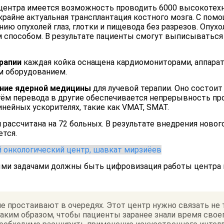
центра имеется возможность проводить 6000 высокотехно
 крайне актуальная трансплантация костного мозга. С по
ию опухолей глаз, глотки и пищевода без разрезов. Опух
способом. В результате пациенты смогут выписываться 
рапии
каждая койка оснащена кардиомониторами, аппара
м оборудованием.
ние ядерной медицины
для лучевой терапии. Оно состоит 
утём перевода в другие обеспечивается непрерывность п
инейных ускорителях, такие как VMAT, SMAT.
я
рассчитана на 72 больных. В результате внедрения ново
ется.
ными задачами должны быть цифровизация работы центра
е простаивают в очередях. Этот центр нужно связать не т
ким образом, чтобы пациенты заранее знали время своег