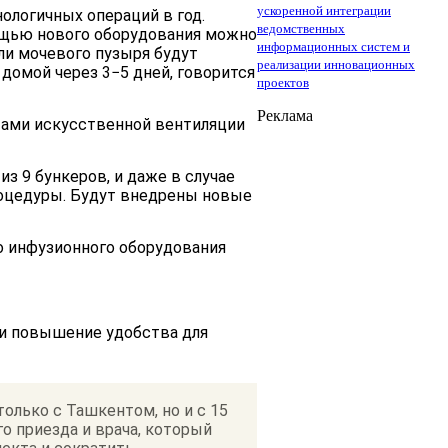
ускоренной интеграции
логичных операций в год.
ведомственных
мощью нового оборудования можно
информационных систем и
оли мочевого пузыря будут
реализации инновационных
домой через 3−5 дней, говорится
проектов
Реклама
тами искусственной вентиляции
из 9 бункеров, и даже в случае
роцедуры. Будут внедрены новые
го инфузионного оборудования
 и повышение удобства для
олько с Ташкентом, но и с 15
о приезда и врача, который