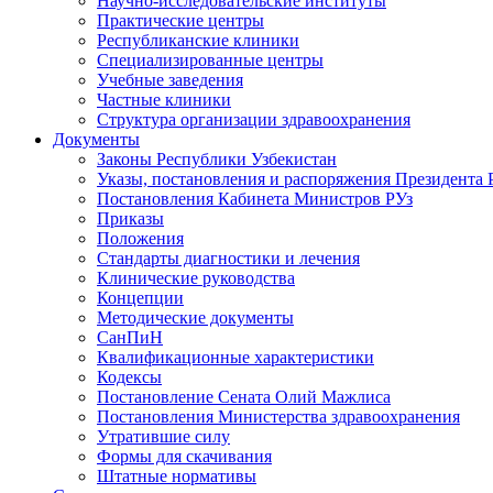
Научно-исследовательские институты
Практические центры
Республиканские клиники
Специализированные центры
Учебные заведения
Частные клиники
Структура организации здравоохранения
Документы
Законы Республики Узбекистан
Указы, постановления и распоряжения Президента 
Постановления Кабинета Министров РУз
Приказы
Положения
Стандарты диагностики и лечения
Клинические руководства
Концепции
Методические документы
СанПиН
Квалификационные характеристики
Кодексы
Постановление Сената Олий Мажлиса
Постановления Министерства здравоохранения
Утратившие силу
Формы для скачивания
Штатные нормативы