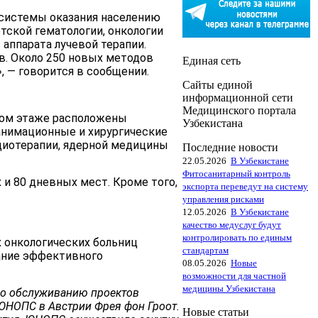
системы оказания населению
тской гематологии, онкологии
аппарата лучевой терапии.
в. Около 250 новых методов
Единая сеть
, — говорится в сообщении.
Сайты единой
информационной сети
Медицинского портала
вом этаже расположены
Узбекистана
еанимационные и хирургические
адиотерапии, ядерной медицины
Последние новости
22.05.2026
В Узбекистане
Фитосанитарный контроль
 и 80 дневных мест. Кроме того,
экспорта переведут на систему
управления рисками
12.05.2026
В Узбекистане
качество медуслуг будут
контролировать по единым
х онкологических больниц
стандартам
вание эффективного
08.05.2026
Новые
возможности для частной
медицины Узбекистана
о обслуживанию проектов
ЮНОПС в Австрии Фрея фон Гроот.
Новые статьи