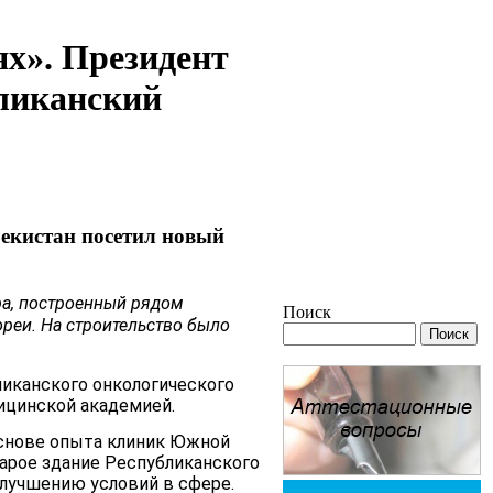
ях». Президент
бликанский
бекистан посетил новый
ра, построенный рядом
Поиск
реи. На строительство было
иканского онкологического
ицинской академией.
основе опыта клиник Южной
тарое здание Республиканского
улучшению условий в сфере.