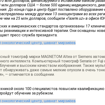
 70 млн долларов, финансируемого Исламским банком разв
30 млн долларов США —
более 500 единиц медицинского, диа
ания.
До конца года в центр будет поставлено оборудование 
распределены между другими 13 онкоцентрами во всех регио
е чем на 25 млн долларов, сообщили «Газете.uz» в офисе Ю
ских и американских стандартов организованы 17 клиниче
ты реанимации и интенсивной терапии. Они оснащены нов
щает пресс-служба президента.
нсный томограф марки MAGNETOM Altea от Siemens автом
ного интеллекта. Компьютерный томограф Senaria от Fuji
 облучения и высоким качеством изображения. Также мул
ют обнаруживать даже самые мелкие опухоли в очень тонки
», — отмечается в сообщении.
хникой около 100 специалистов повысили квалификацию в
пройдут обучение за рубежом.