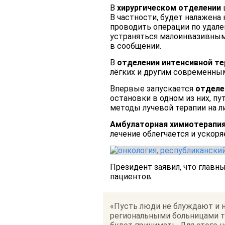
В
хирургическом отделении
В частности, будет налажена
проводить операции по удален
устраняться малоинвазивным 
в сообщении.
В
отделении интенсивной те
лёгких и другим современны
Впервые запускается
отделе
остановки в одном из них, п
методы лучевой терапии на л
Амбулаторная химиотерапи
лечение облегчается и ускоря
Президент заявил, что глав
пациентов.
«Пусть люди не блуждают и н
региональными больницами та