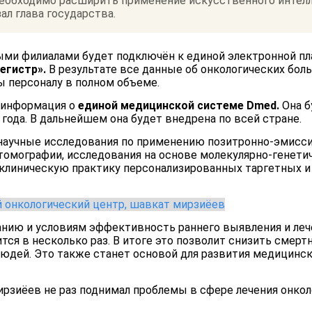
необходимо расширить применение искусственного интелл
ал глава государства.
ыми филиалами будет подключён к единой электронной пл
егистр».
В результате все данные об онкологических боль
 персоналу в полном объеме.
 информация о
единой медицинской системе Dmed.
Она б
года. В дальнейшем она будет внедрена по всей стране.
 научные исследования по применению позитронно-эмисс
омографии, исследования на основе молекулярно-генетич
клиническую практику персонализированных таргетных 
анию и условиям эффективность раннего выявления и леч
тся в несколько раз. В итоге это позволит снизить смерт
людей. Это также станет основой для развития медицинск
ирзиёев не раз поднимал проблемы в сфере лечения онко