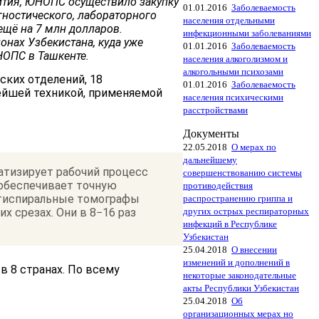
ития,
ЮНОПС осуществило закупку
01.01.2016
Заболеваемость
гностического, лабораторного
населения отдельными
ещё на 7 млн долларов.
инфекционными заболеваниями
нах Узбекистана, куда уже
01.01.2016
Заболеваемость
НОПС в Ташкенте.
населения алкоголизмом и
алкогольными психозами
ских отделений, 18
01.01.2016
Заболеваемость
ейшей техникой, применяемой
населения психическими
расстройствами
Документы
22.05.2018
О мерах по
дальнейшему
атизирует рабочий процесс
совершенствованию системы
 обеспечивает точную
противодействия
ьтиспиральные томографы
распространению гриппа и
других острых респираторных
х срезах. Они в 8−16 раз
инфекций в Республике
Узбекистан
25.04.2018
О внесении
изменений и дополнений в
 8 странах. По всему
некоторые законодательные
акты Республики Узбекистан
25.04.2018
Об
организационных мерах но