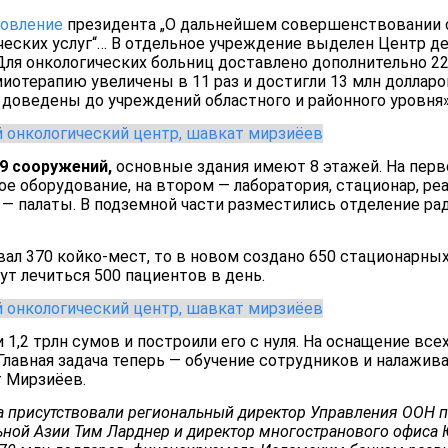
новление
президента „О дальнейшем совершенствовании 
ческих услуг“… В отдельное учреждение выделен Центр де
Для онкологических больниц доставлено дополнительно 22 
отерапию увеличены в 11 раз и достигли 13 млн долларо
 доведены до учреждений областного и районного уровня»
9 сооружений,
основные здания имеют 8 этажей. На пер
ое оборудование, на втором — лаборатория, стационар, р
х — палаты. В подземной части разместились отделение р
ал 370 койко-мест, то в новом создано 650 стационарных
ут лечиться 500 пациентов в день.
1,2 трлн сумов и построили его с нуля. На оснащение все
 Главная задача теперь — обучение сотрудников и налажи
т Мирзиёев.
а присутствовали региональный директор
Управления ООН п
ьной Азии Тим Ларднер и директор многостранового офиса 