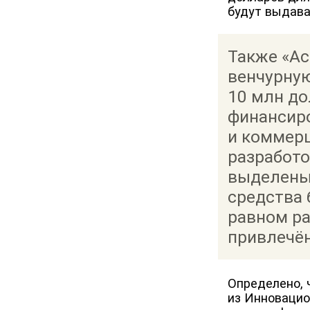
будут выдават
Также «Ас
венчурну
10 млн до
финансир
и коммер
разработо
выделены
средства 
равном р
привлечё
Определено, 
из Инновацио