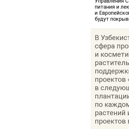
Управления С
питания и ле
и Европейско
будут покрыв
В Узбекис
сфера про
и космети
раститель
поддержки
проектов 
в следующ
плантаци
по каждо
растений 
проектов 