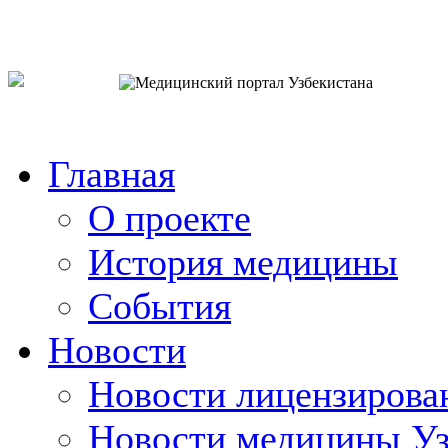
o`zb
рус
eng
Главная
О проекте
История медицины
События
Новости
Новости лицензирова
Новости медицины Уз