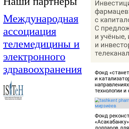
Наши партнеры
Инвестиц
фармацев
Международная
с капитал
С предло
ассоциация
и учёные,
телемедицины и
и инвесто
телеканал
электронного
здравоохранения
Фонд «стане
и катализато
направлениях
технологии и 
Фонд реконст
«Асакабанку»
долларов для