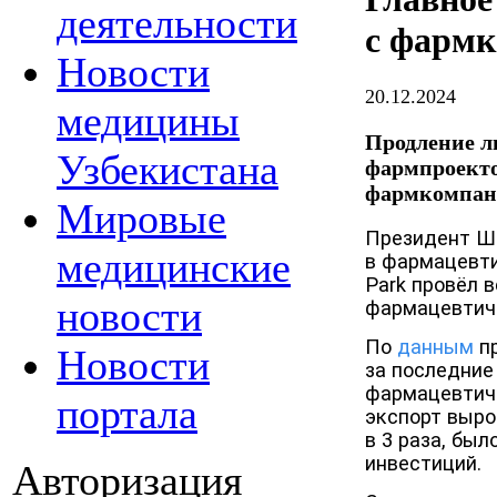
деятельности
с фарм
Новости
20.12.2024
медицины
Продление ль
Узбекистана
фармпроектов
фармкомпа
Мировые
Президент Ш
медицинские
в фармацевти
Park провёл 
новости
фармацевтич
По
данным
пр
Новости
за последние
фармацевтиче
портала
экспорт вырос
в 3 раза, бы
инвестиций.
Авторизация