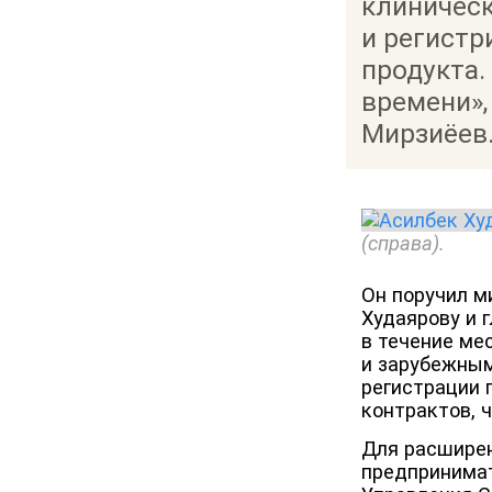
клиничес
и регистр
продукта.
времени»,
Мирзиёев
(справа).
Он поручил м
Худаярову и 
в течение ме
и зарубежным
регистрации 
контрактов, 
Для расширен
предпринимат