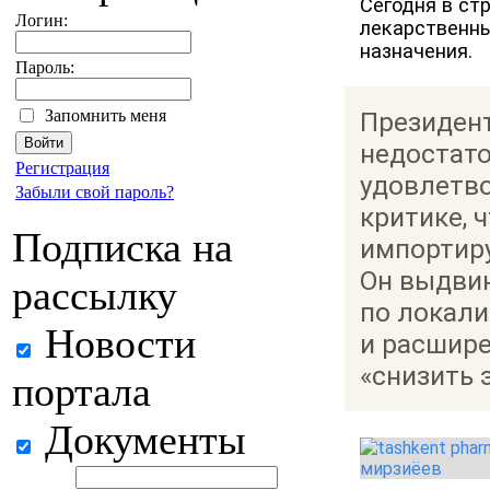
Сегодня в ст
Логин:
лекарственны
назначения.
Пароль:
Запомнить меня
Президент
недостат
Регистрация
удовлетво
Забыли свой пароль?
критике, 
Подписка на
импортиру
Он выдви
рассылку
по локали
Новости
и расшире
«снизить 
портала
Документы