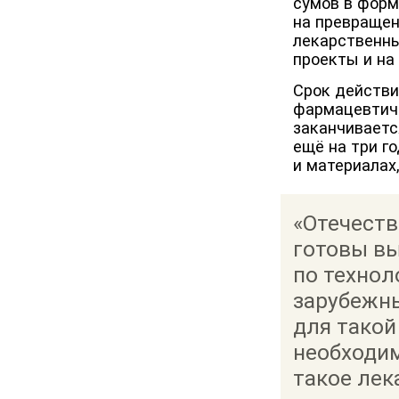
сумов в форм
на превращен
лекарственны
проекты и на
Срок действ
фармацевтич
заканчиваетс
ещё на три г
и материалах
«Отечест
готовы в
по технол
зарубежн
для такой
необходим
такое лек