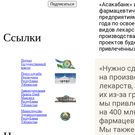
«Асакабанк» 
фармацевтич
предприятиям
года по осво
видов лекарс
Ссылки
производства
проектов буд
привлечённых
Портал
Государственной
«Нужно с
власти
Пресс-служба
на произв
Президента
Республики
лекарств,
Узбекистан
Законодательная
их из-за 
Палата Олий
Мажлиса
мы привл
Республики
Узбекистан
на 400 мл
Министерство
Здравоохранения
Республики
фармацевт
Узбекистан
Мы также