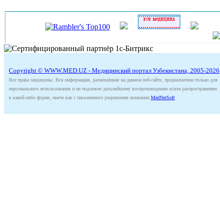
Copyright © WWW.MED.UZ - Медицинский портал Узбекистана, 2005-2026
Все права защищены. Вся информация, размещённая на данном веб-сайте, предназначена только для
персонального использования и не подлежит дальнейшему воспроизведению и/или распространению
в какой-либо форме, иначе как с письменного разрешения компании
MedNetSoft