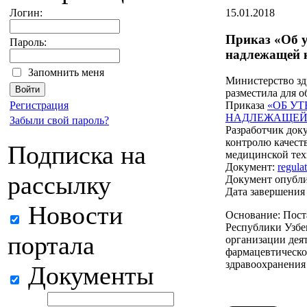
15.01.2018
Логин:
Приказ «Об 
Пароль:
надлежащей 
Запомнить меня
Министерство зд
разместила для 
Регистрация
Приказа
«ОБ У
НАДЛЕЖАЩЕЙ 
Забыли свой пароль?
Разработчик доку
контролю качест
Подписка на
медицинской те
Документ:
regula
рассылку
Документ опублик
Дата завершения
Новости
Основание: Пос
Республики Узбек
портала
организации дея
фармацевтическо
здравоохранения
Документы