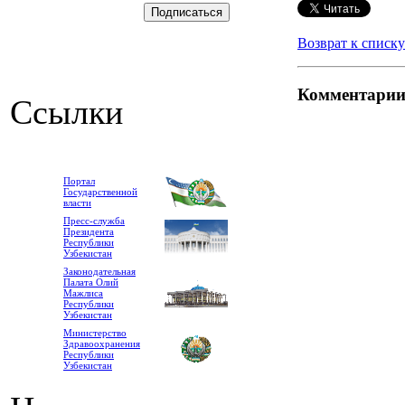
Возврат к списку
Комментари
Ссылки
Портал
Государственной
власти
Пресс-служба
Президента
Республики
Узбекистан
Законодательная
Палата Олий
Мажлиса
Республики
Узбекистан
Министерство
Здравоохранения
Республики
Узбекистан