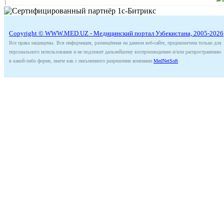
Copyright © WWW.MED.UZ - Медицинский портал Узбекистана, 2005-2026
Все права защищены. Вся информация, размещённая на данном веб-сайте, предназначена только для
персонального использования и не подлежит дальнейшему воспроизведению и/или распространению
в какой-либо форме, иначе как с письменного разрешения компании
MedNetSoft