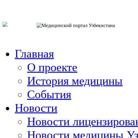
o`zb
рус
eng
Главная
О проекте
История медицины
События
Новости
Новости лицензирова
Новости медицины Уз