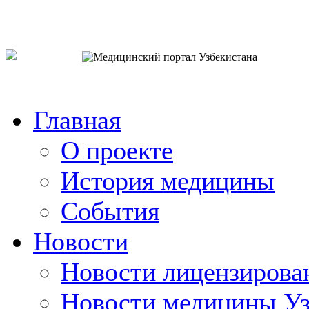
o`zb
рус
eng
Главная
О проекте
История медицины
События
Новости
Новости лицензирова
Новости медицины Уз