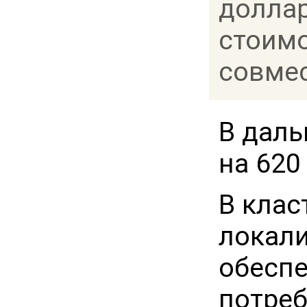
доллар
стоимо
совмес
В даль
на 620
В клас
локали
обеспе
потреб