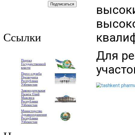
высоки
высоко
квали
Ссылки
Для ре
Портал
Государственной
участо
власти
Пресс-служба
Президента
Республики
Узбекистан
Законодательная
Палата Олий
Мажлиса
Республики
Узбекистан
Министерство
Здравоохранения
Республики
Узбекистан