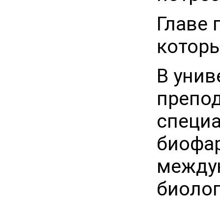
Главе 
которы
В унив
препод
специа
биофар
междун
биолог