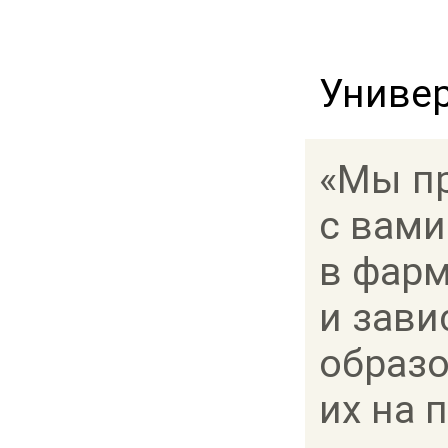
Универ
«Мы пр
с вами
в фарм
и зави
образо
их на 