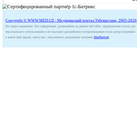
Copyright © WWW.MED.UZ - Медицинский портал Узбекистана, 2005-2026
Все права защищены. Вся информация, размещённая на данном веб-сайте, предназначена только для
персонального использования и не подлежит дальнейшему воспроизведению и/или распространению
в какой-либо форме, иначе как с письменного разрешения компании
MedNetSoft