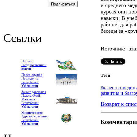
и среднего ме
курсах они по
навыки. В уче
районе, для р
беседы за «кру
Ссылки
Источник: uza
Портал
Государственной
власти
Тэги
Пресс-служба
Президента
Республики
Узбекистан
#качество медиц
Законодательная
развития и благо
Палата Олий
Мажлиса
Возврат к спис
Республики
Узбекистан
Министерство
Здравоохранения
Республики
Комментари
Узбекистан