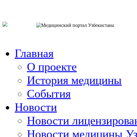
o`zb
рус
eng
Главная
О проекте
История медицины
События
Новости
Новости лицензирова
Новости медицины Уз