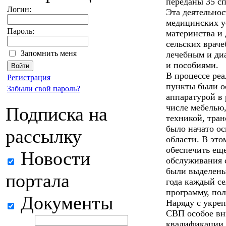
переданы 35 с
Логин:
Эта деятельно
медицинских у
Пароль:
материнства и 
сельских врач
Запомнить меня
лечебным и ди
и пособиями.
В процессе ре
Регистрация
пункты были о
Забыли свой пароль?
аппаратурой в 
числе мебелью
Подписка на
техникой, тра
было начато о
рассылку
области. В это
обеспечить еще
Новости
обслуживания 
были выделены
портала
года каждый с
программу, по
Документы
Наряду с укре
СВП особое вн
квалификации 