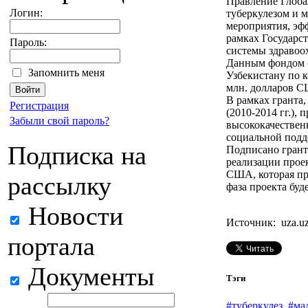
Правление Глоба
Логин:
туберкулезом и 
мероприятия, эф
рамках Государс
Пароль:
системы здравоо
Данным фондом о
Запомнить меня
Узбекистану по 
млн. долларов 
В рамках гранта
Регистрация
(2010-2014 гг.),
Забыли свой пароль?
высококачествен
социальной подд
Подписка на
Подписано грант
реализации проек
США, которая про
рассылку
фаза проекта буд
Новости
Источник: uza.u
портала
Документы
Тэги
#туберкулез
#ма