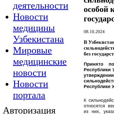
деятельности
особой 
Новости
государ
медицины
08.10.2024
Узбекистана
В Узбекиста
Мировые
сильнодейст
без государс
медицинские
Принято по
Республики У
новости
утверждении
сильнодейст
Новости
Республике У
портала
К сильнодей
относятся ве
Авторизация
из них, ука