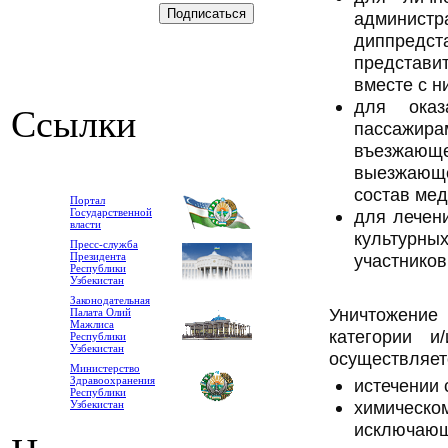
админист
диппредс
представ
вместе с н
для оказ
Ссылки
пассажи
въезжающ
выезжающе
состав мед
Портал
Государственной
для лечен
власти
культурны
Пресс-служба
Президента
участнико
Республики
Узбекистан
Законодательная
Уничтожение
Палата Олий
Мажлиса
категории и
Республики
Узбекистан
осуществляет
Министерство
Здравоохранения
истечении 
Республики
химическ
Узбекистан
исключающ