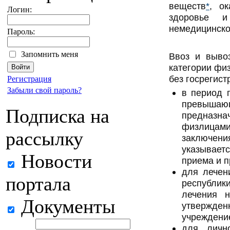
веществ
*
, о
Логин:
здоровье и
немедицинско
Пароль:
Запомнить меня
Ввоз и выво
категории фи
без госрегист
Регистрация
Забыли свой пароль?
в период 
превышаю
Подписка на
предназн
физлицами
рассылку
заключен
указывает
Новости
приема и 
для лечен
портала
республик
лечения н
Документы
утвержде
учреждени
для личн