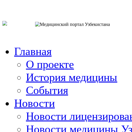
o`zb
рус
eng
Главная
О проекте
История медицины
События
Новости
Новости лицензирова
Новости медицины Уз