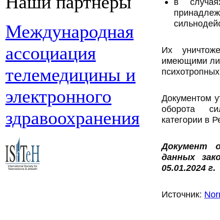
Наши партнеры
в случая
принадл
сильнодей
Международная
ассоциация
Их уничтоже
имеющими лиц
телемедицины и
психотропных
электронного
Документом у
оборота си
здравоохранения
категории в Р
Документ о
данных зак
05.01.2024 г.
Источник:
Nor