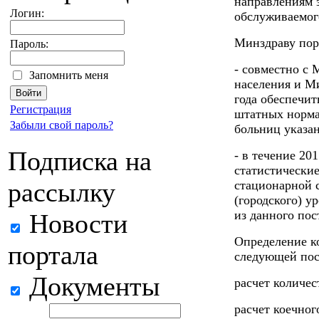
направлениям 
Логин:
обслуживаемог
Минздраву пор
Пароль:
- совместно с
Запомнить меня
населения и М
года обеспечит
Регистрация
штатных норма
Забыли свой пароль?
больниц указа
Подписка на
- в течение 20
статистически
рассылку
стационарной 
(городского) у
из данного пос
Новости
Определение к
портала
следующей пос
Документы
расчет количе
расчет коечног