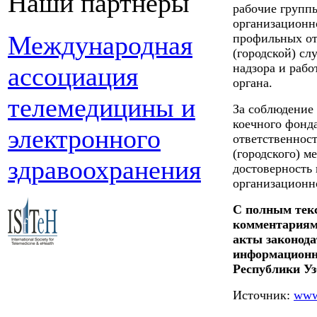
Наши партнеры
рабочие групп
организационн
Международная
профильных от
(городской) с
надзора и рабо
ассоциация
органа.
телемедицины и
За соблюдение
коечного фонда
электронного
ответственност
(городского) м
здравоохранения
достоверность
организационн
С полным текс
комментариями
акты законода
информационн
Республики Уз
Источник:
www