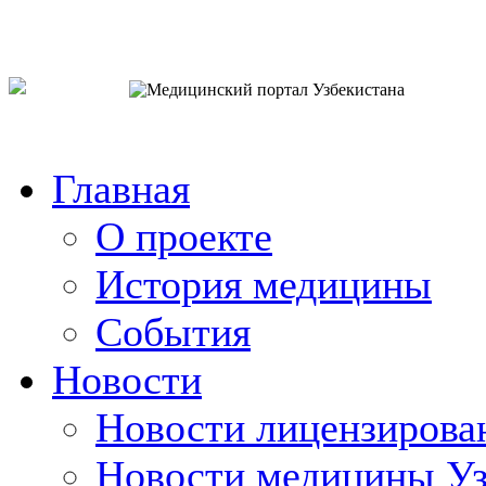
o`zb
рус
eng
Главная
О проекте
История медицины
События
Новости
Новости лицензирова
Новости медицины Уз