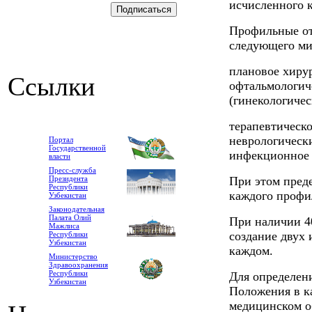
исчисленного 
Профильные от
следующего ми
плановое хирур
Ссылки
офтальмологич
(гинекологичес
терапевтическо
неврологически
Портал
Государственной
инфекционное о
власти
Пресс-служба
Президента
При этом преде
Республики
каждого профи
Узбекистан
Законодательная
Палата Олий
При наличии 40
Мажлиса
создание двух 
Республики
Узбекистан
каждом.
Министерство
Здравоохранения
Республики
Для определен
Узбекистан
Положения в к
медицинском о