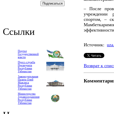
– После пров
учреждении 
спортом, – с
Мамбеткарим
Ссылки
эффективности
Источник:
uza
Портал
Государственной
власти
Пресс-служба
Возврат к спис
Президента
Республики
Узбекистан
Законодательная
Палата Олий
Комментари
Мажлиса
Республики
Узбекистан
Министерство
Здравоохранения
Республики
Узбекистан