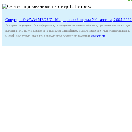
Copyright © WWW.MED.UZ - Медицинский портал Узбекистана, 2005-2026
Все права защищены. Вся информация, размещённая на данном веб-сайте, предназначена только для
персонального использования и не подлежит дальнейшему воспроизведению и/или распространению
в какой-либо форме, иначе как с письменного разрешения компании
MedNetSoft