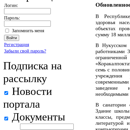
Обновленное
Логин:
В Республик
Пароль:
здоровья нас
объектах про
Запомнить меня
сумму 18 милл
Регистрация
В Нукусском 
Забыли свой пароль?
работниками 3
огранич
Подписка на
«Коракалпокта
семь с полови
рассылку
учреждения 
современными
Новости
заведение 
необходимыми
портала
В санатории 
Здание школы
Документы
классы, пред
литературой 
компьютерами.