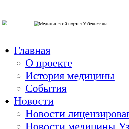
o`zb
рус
eng
Главная
О проекте
История медицины
События
Новости
Новости лицензирова
Новости медицины Уз