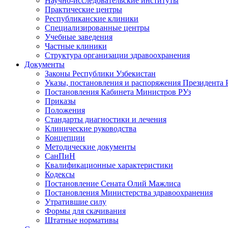
Научно-исследовательские институты
Практические центры
Республиканские клиники
Специализированные центры
Учебные заведения
Частные клиники
Структура организации здравоохранения
Документы
Законы Республики Узбекистан
Указы, постановления и распоряжения Президента 
Постановления Кабинета Министров РУз
Приказы
Положения
Стандарты диагностики и лечения
Клинические руководства
Концепции
Методические документы
СанПиН
Квалификационные характеристики
Кодексы
Постановление Сената Олий Мажлиса
Постановления Министерства здравоохранения
Утратившие силу
Формы для скачивания
Штатные нормативы