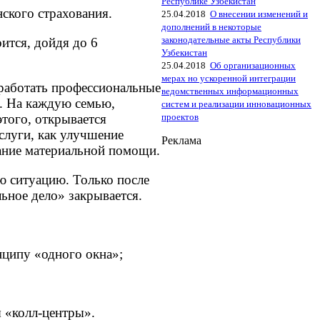
Республике Узбекистан
ского страхования.
25.04.2018
О внесении изменений и
дополнений в некоторые
законодательные акты Республики
ится, дойдя до 6
Узбекистан
25.04.2018
Об организационных
мерах но ускоренной интеграции
 работать профессиональные
ведомственных информационных
е. На каждую семью,
систем и реализации инновационных
того, открывается
проектов
слуги, как улучшение
Реклама
азание материальной помощи.
ю ситуацию. Только после
льное дело» закрывается.
ципу «одного окна»;
 «колл-центры».