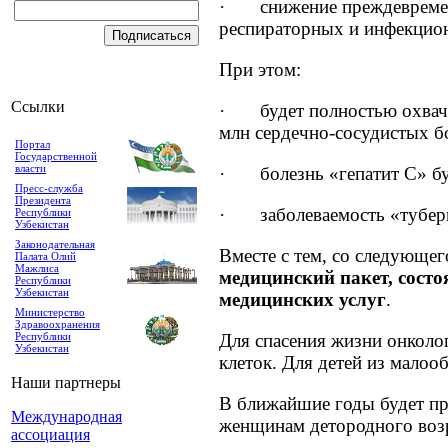
· снижение преждевременно
респираторных и инфекцио
При этом:
Ссылки
· будет полностью охваче
млн сердечно-сосудистых б
Портал
Государственной
власти
· болезнь «гепатит С» буде
Пресс-служба
Президента
· заболеваемость «туберку
Республики
Узбекистан
Законодательная
Вместе с тем, со следующе
Палата Олий
Мажлиса
медицинский пакет, состо
Республики
Узбекистан
медицинских услуг
.
Министерство
Здравоохранения
Для спасения жизни онколо
Республики
Узбекистан
клеток. Для детей из малоо
Наши партнеры
В ближайшие годы будет пр
Международная
женщинам детородного возр
ассоциация