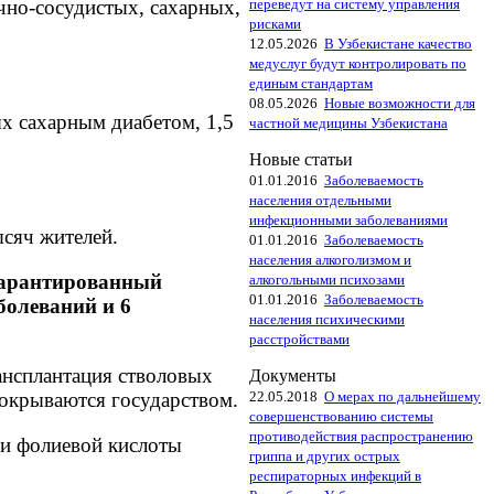
чно-сосудистых, сахарных,
переведут на систему управления
рисками
12.05.2026
В Узбекистане качество
медуслуг будут контролировать по
единым стандартам
08.05.2026
Новые возможности для
х сахарным диабетом, 1,5
частной медицины Узбекистана
Новые статьи
01.01.2016
Заболеваемость
населения отдельными
инфекционными заболеваниями
сяч жителей.
01.01.2016
Заболеваемость
населения алкоголизмом и
 гарантированный
алкогольными психозами
01.01.2016
Заболеваемость
болеваний и 6
населения психическими
расстройствами
ансплантация стволовых
Документы
покрываются государством.
22.05.2018
О мерах по дальнейшему
совершенствованию системы
противодействия распространению
 и фолиевой кислоты
гриппа и других острых
респираторных инфекций в