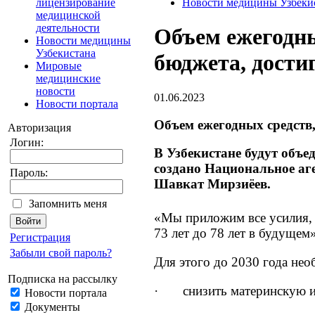
лицензирование
Новости медицины Узбеки
медицинской
деятельности
Объем ежегодны
Новости медицины
Узбекистана
бюджета, дости
Мировые
медицинские
новости
01.06.2023
Новости портала
Объем ежегодных средств
Авторизация
Логин:
В Узбекистане будут объе
создано Национальное аг
Пароль:
Шавкат Мирзиёев.
Запомнить меня
«Мы приложим все усилия,
73 лет до 78 лет в будущем»,
Регистрация
Забыли свой пароль?
Для этого до 2030 года нео
Подписка на рассылку
· снизить материнскую и де
Новости портала
Документы