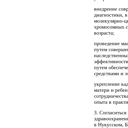
внедрение сов
диагностики, в
молекулярно-ц
хромосомных с
возраста;
проведение ма
путем соверше
наследственны
эффективности
путем обеспеч
средствами и 
укрепление ка
матери и ребе
сотрудничеств
опыта в практ
3. Согласитьс
здравоохранен
в Нукусском, 