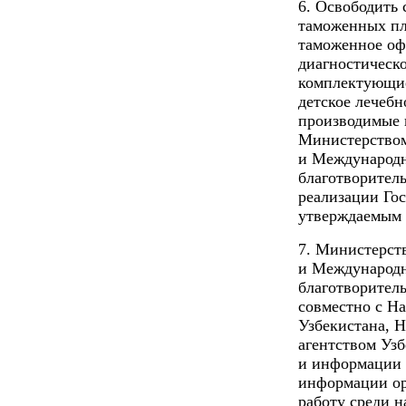
6. Освободить 
таможенных пл
таможенное оф
диагностическ
комплектующие
детское лечебн
производимые 
Министерством
и Международ
благотворител
реализации Го
утверждаемым 
7. Министерст
и Международн
благотворител
совместно с Н
Узбекистана,
агентством Узб
и информации 
информации ор
работу среди 