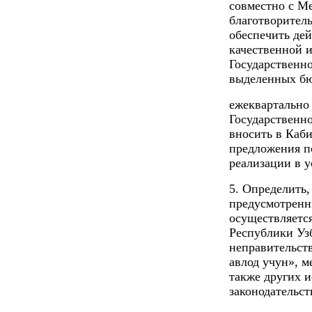
совместно с М
благотворител
обеспечить де
качественной 
Государственн
выделенных бю
ежеквартально
Государственн
вносить в Каб
предложения п
реализации в 
5. Определить
предусмотренн
осуществляется
Республики Уз
неправительст
авлод учун», 
также других 
законодательс