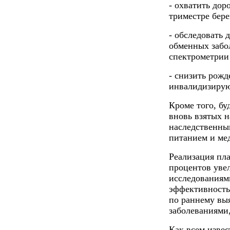
- охватить до
триместре бер
- обследовать 
обменных забо
спектрометрии
- снизить рож
инвалидизирую
Кроме того, бу
вновь взятых н
наследственны
питанием и ме
Реализация пл
процентов уве
исследованиям
эффективность
по раннему вы
заболеваниями
Как всем извес