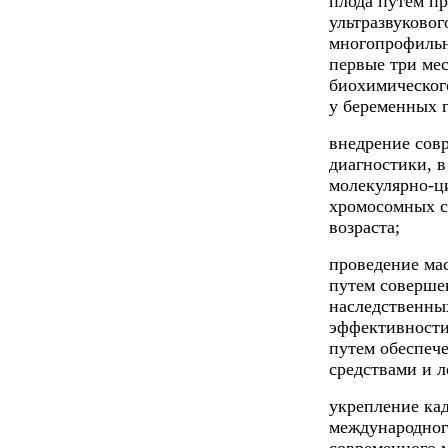
плода путем пр
ультразвуково
многопрофильн
первые три ме
биохимическог
у беременных 
внедрение сов
диагностики, в
молекулярно-ц
хромосомных с
возраста;
проведение ма
путем соверше
наследственны
эффективности
путем обеспеч
средствами и 
укрепление ка
международног