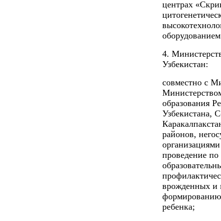
центрах «Скри
цитогенетичес
высокотехноло
оборудованием
4. Министерст
Узбекистан:
совместно с М
Министерством
образования Р
Узбекистана, 
Каракалпакстан
районов, него
организациями
проведение по 
образовательн
профилактичес
врожденных и 
формированию 
ребенка;