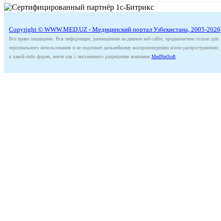
Copyright © WWW.MED.UZ - Медицинский портал Узбекистана, 2005-2026
Все права защищены. Вся информация, размещённая на данном веб-сайте, предназначена только для
персонального использования и не подлежит дальнейшему воспроизведению и/или распространению
в какой-либо форме, иначе как с письменного разрешения компании
MedNetSoft