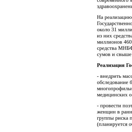
современного 
здравоохранен
На реализацию
Государственн
около 31 милл
из них средств
миллионов 460
средства МНБФ
сумов и свыше
Реализация Го
- внедрить мас
обследование 
многопрофильн
медицинских 
- провести по
женщин в ранн
группы риска 
(планируется о