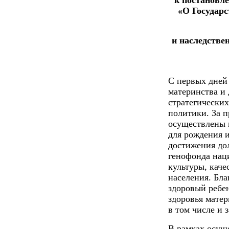
к постановл
«О Государ
и наследствен
С первых дней
материнства и 
стратегически
политики. За 
осуществлены 
для рождения и
достижения до
генофонда нац
культуры, кач
населения. Бла
здоровый ребе
здоровья матер
в том числе и 
В рамках осущ