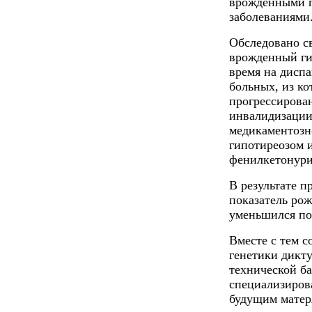
врожденными п
заболеваниями
Обследовано с
врожденный ги
время на дисп
больных, из к
прогрессирова
инвалидизации
медикаментозн
гипотиреозом и
фенилкетонур
В результате 
показатель ро
уменьшился по 
Вместе с тем 
генетики дикту
технической ба
специализиров
будущим матер