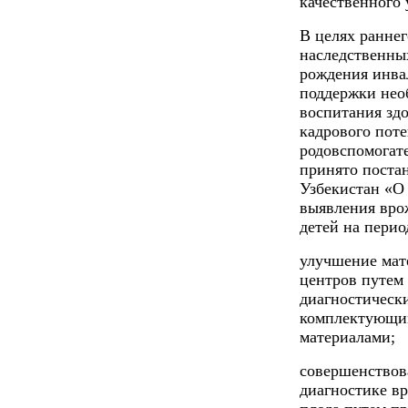
качественного
В целях ранне
наследственны
рождения инвал
поддержки нео
воспитания здо
кадрового пот
родовспомогат
принято поста
Узбекистан «О
выявления вро
детей на перио
улучшение мат
центров путем
диагностическ
комплектующим
материалами;
совершенствов
диагностике в