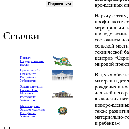
врожденных ан
Наряду с этим
профилактичес
мероприятий п
Ссылки
наследственны
состоянием здо
сельской местн
технической б
центров «Скрин
Портал
Государственной
мировой практ
власти
Пресс-служба
В целях обеспе
Президента
Республики
матерей и дет
Узбекистан
рождения и во
Законодательная
Палата Олий
дальнейшего р
Мажлиса
Республики
выявления пат
Узбекистан
новорожденных
Министерство
Здравоохранения
также развития
Республики
материально-т
Узбекистан
и ребенка»: