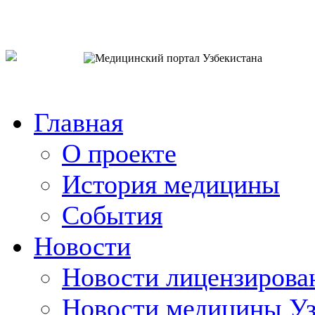
o`zb
рус
eng
Главная
О проекте
История медицины
События
Новости
Новости лицензирова
Новости медицины Уз