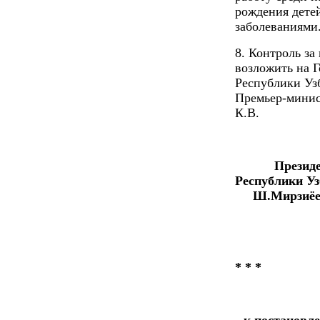
рождения дете
заболеваниями
8. Контроль з
возложить на Г
Республики Узб
Премьер-минис
К.В.
Президе
Респу
Ш.Мирзиёе
* * *