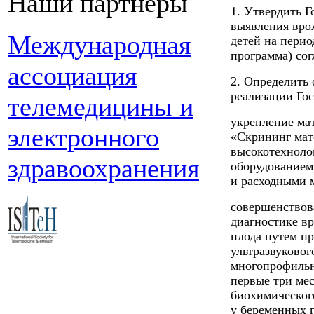
Наши партнеры
1. Утвердить 
выявления вро
Международная
детей на перио
программа) со
ассоциация
2. Определить
реализации Го
телемедицины и
укрепление ма
электронного
«Скрининг мат
высокотехноло
здравоохранения
оборудованием
и расходными 
совершенствов
диагностике в
плода путем пр
ультразвуково
многопрофильн
первые три ме
биохимическог
у беременных 