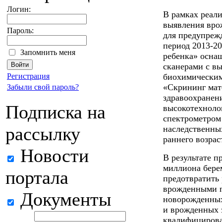
Логин:
В рамках реал
выявления вро
Пароль:
для предупреж
период 2013-20
Запомнить меня
ребенка» осна
сканерами с в
Регистрация
биохимическим
«Скрининг мат
Забыли свой пароль?
здравоохранен
Подписка на
высокотехноло
спектрометром
рассылку
наследственны
раннего возрас
Новости
В результате 
миллиона бере
портала
предотвратить
врожденными п
Документы
новорожденных
и врожденных з
квалифицирова