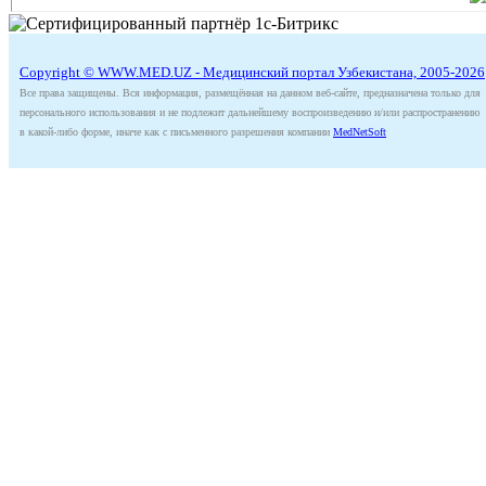
Copyright © WWW.MED.UZ - Медицинский портал Узбекистана, 2005-2026
Все права защищены. Вся информация, размещённая на данном веб-сайте, предназначена только для
персонального использования и не подлежит дальнейшему воспроизведению и/или распространению
в какой-либо форме, иначе как с письменного разрешения компании
MedNetSoft