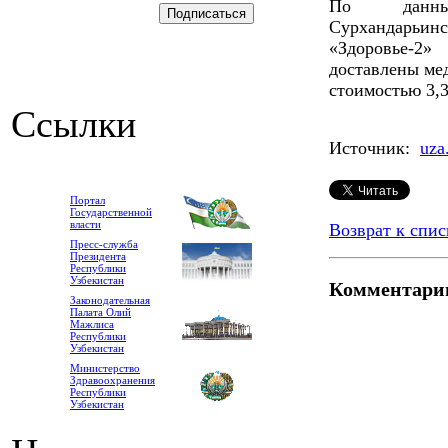
По данным
Сурхандарьинс
«Здоровье-2»
доставлены ме
стоимостью 3,
Ссылки
Источник:
uza
Портал
Государственной
власти
Возврат к спис
Пресс-служба
Президента
Республики
Узбекистан
Комментари
Законодательная
Палата Олий
Мажлиса
Республики
Узбекистан
Министерство
Здравоохранения
Республики
Узбекистан