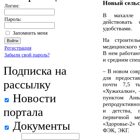
Новый сельс
Логин:
В махалле «
Пароль:
действовать
удобствами.
Запомнить меня
На строител
медицинского 
Регистрация
В нем работаю
Забыли свой пароль?
и средним спе
Подписка на
– В новом сов
для предоста
рассылку
почти 7,5 т
«Хужахалки», 
Новости
пунктом Анв
репродуктивно
портала
и детства, 
первичной м
Документы
«Здоровье-2»
ФЭК, ЭКГ.