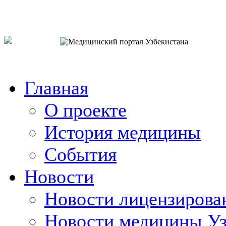
o`zb
рус
eng
Главная
О проекте
История медицины
События
Новости
Новости лицензирова
Новости медицины Уз