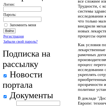
все сложнее из
Логин:
Трудности, с 
системы здрав
Пароль:
исследовании 
что только мал
Запомнить меня
внедрили меха
новых лекарств
процессы оцен
Регистрация
Забыли свой пароль?
Как условия по
лекарственные
Подписка на
рамочных дого
производителя
рассылку
процесс перего
исследовании о
Новости
укреплять сотр
приобретенным
портала
прозрачности 
политике устан
Документы
В докладе "До
Европе: техни