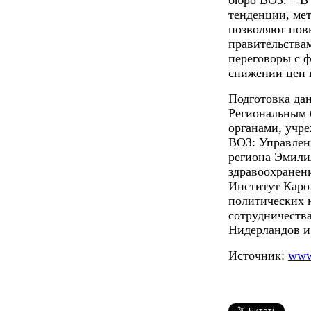
бюро ВОЗ. – В
тенденции, ме
позволяют пов
правительства
переговоры с 
снижении цен 
Подготовка да
Региональным 
органами, учр
ВОЗ: Управлен
региона Эмили
здравоохранени
Институт Каро
политических 
сотрудничества
Нидерландов и
Источник:
www