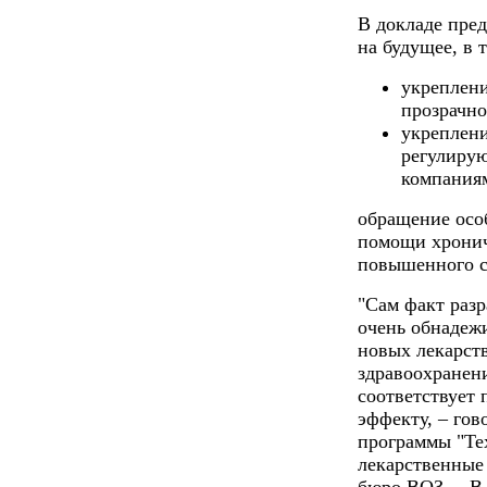
В докладе пре
на будущее, в 
укреплен
прозрачн
укреплени
регулиру
компания
обращение осо
помощи хронич
повышенного с
"Сам факт раз
очень обнадеж
новых лекарст
здравоохранени
соответствует
эффекту, – гов
программы "Те
лекарственные