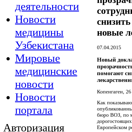
деятельности
сотрудн
Новости
снизить
медицины
новые л
Узбекистана
07.04.2015
Мировые
Новый докла
прозрачност
медицинские
помогают сн
лекарственн
новости
Копенгаген, 26 
Новости
Как показываю
портала
опубликованны
бюро ВОЗ, по 
дорогостоящих
Авторизация
Европейском ре