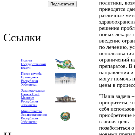
политики, воз
приводятся дан
различные мет
здравоохранени
решения пробл
Ссылки
новых лекарств
введение огра
по лечению, у
использования
ограничений н
Портал
Государственной
препаратов. В 
власти
направления и 
Пресс-служба
Президента
могут помочь 
Республики
цены в процес
Узбекистан
Законодательная
Палата Олий
"Наша задача –
Мажлиса
Республики
приоритеты, ч
Узбекистан
себя использов
Министерство
приобретение 
Здравоохранения
Республики
главная цель –
Узбекистан
позаботиться о
новыми препар