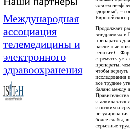
Наши партнеры
совсем неэффе
здоровья", – г
Международная
Европейского 
ассоциация
Продолжает ра
внедряемых в Е
препаратов для
телемедицины и
различные онко
гепатит С. Фа
электронного
стремятся уста
препараты, чем
здравоохранения
чтобы вернуть
исследования и
все труднее уг
баланс между 
Правительства
сталкиваются 
с низким и сре
регулирования
более слабы, 
серьезные труд