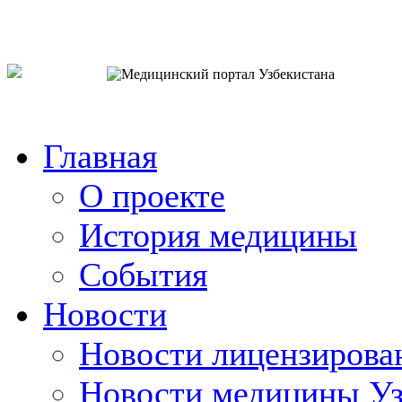
o`zb
рус
eng
Главная
О проекте
История медицины
События
Новости
Новости лицензирова
Новости медицины Уз