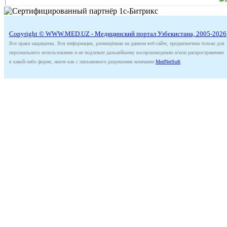
Copyright © WWW.MED.UZ - Медицинский портал Узбекистана, 2005-2026
Все права защищены. Вся информация, размещённая на данном веб-сайте, предназначена только для
персонального использования и не подлежит дальнейшему воспроизведению и/или распространению
в какой-либо форме, иначе как с письменного разрешения компании
MedNetSoft