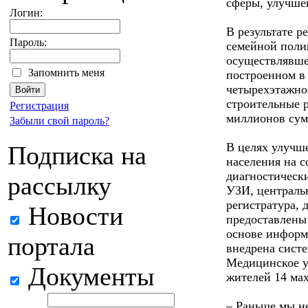
сферы, улучше
Логин:
В результате 
Пароль:
семейной поли
осуществлявше
Запомнить меня
построенном в 
четырехэтажно
строительные р
Регистрация
миллионов су
Забыли свой пароль?
В целях улучш
Подписка на
населения на 
диагностически
рассылку
УЗИ, централь
регистратура, 
Новости
предоставлены
основе инфор
портала
внедрена сист
Медицинское у
Документы
жителей 14 ма
– Раньше мы не