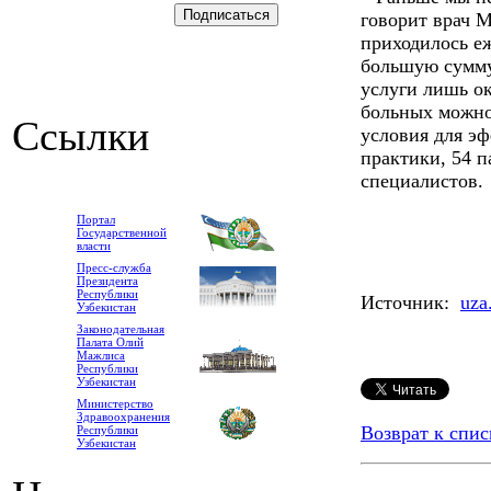
говорит врач М
приходилось е
большую сумму
услуги лишь ок
больных можно 
Ссылки
условия для эф
практики, 54 
специалистов.
Портал
Государственной
власти
Пресс-служба
Президента
Республики
Источник:
uza
Узбекистан
Законодательная
Палата Олий
Мажлиса
Республики
Узбекистан
Министерство
Здравоохранения
Возврат к спис
Республики
Узбекистан