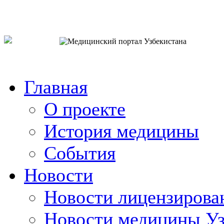
o`zb
рус
eng
Главная
О проекте
История медицины
События
Новости
Новости лицензирова
Новости медицины Уз