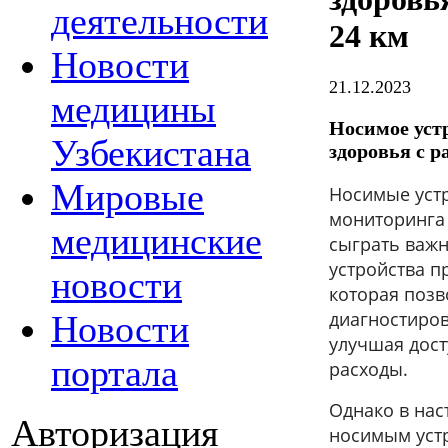
деятельности
24 км
Новости
21.12.2023
медицины
Носимое уст
Узбекистана
здоровья с р
Мировые
Носимые устр
мониторинга 
медицинские
сыграть важн
устройства 
новости
которая позв
диагностиров
Новости
улучшая дос
портала
расходы.
Однако в нас
Авторизация
носимым устр