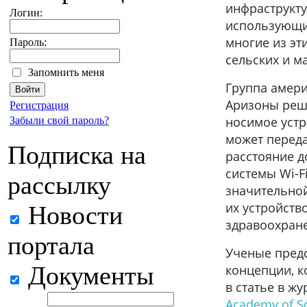
инфраструкту
Логин:
использующие
многие из эт
Пароль:
сельских и м
Запомнить меня
Группа амери
Аризоны реши
Регистрация
носимое устр
Забыли свой пароль?
может переда
Подписка на
расстояние д
системы Wi-Fi
рассылку
значительной
их устройств
Новости
здравоохран
портала
Ученые пред
Документы
концепции, к
в статье в ж
Academy of S