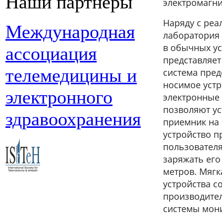
Наши партнеры
электромагн
Наряду с реа
Международная
лаборатория 
в обычных ус
ассоциация
представляет
телемедицины и
система пред
носимое устр
электронного
электронные
позволяют ус
здравоохранения
приемник на 
устройство п
пользователя
заряжать его
метров. Мягк
устройства с
производител
системы мон