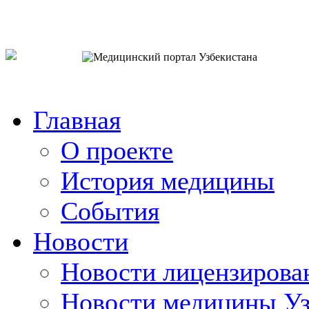
o`zb
рус
eng
Главная
О проекте
История медицины
События
Новости
Новости лицензирова
Новости медицины Уз