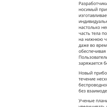
Разработчики
носимый приб
изготавлива
индивидуаль
настолько не
часть тела п
на нижнюю ча
даже во врем
обеспечивая 
Пользователь
заряжается б
Новый прибо
течение неск
беспроводной
без взаимоде
Ученые план
увеличивать 