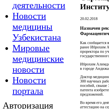
деятельности
Инстит
Новости
20.02.2018
медицины
Назначен ре
Фармацевтич
Узбекистана
Как сообщается 
Мировые
ранее Иброхим 
проректора по у
медицинские
государственног
Иброхим Алимджа
новости
в городе Андижа
Доктор медицинс
Новости
300 научных рабо
пособий, свыше 
портала
патента изобрет
предложений.
Авторизация
Во время его де
аттестацию на с