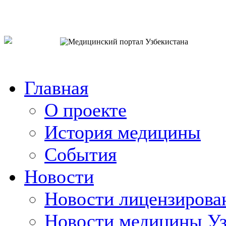
o`zb
рус
eng
Главная
О проекте
История медицины
События
Новости
Новости лицензирова
Новости медицины Уз