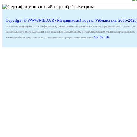
Copyright © WWW.MED.UZ - Медицинский портал Узбекистана, 2005-2026
Все права защищены. Вся информация, размещённая на данном веб-сайте, предназначена только для
персонального использования и не подлежит дальнейшему воспроизведению и/или распространению
в какой-либо форме, иначе как с письменного разрешения компании
MedNetSoft