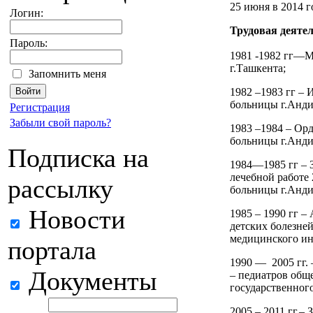
25 июня в 2014 г
Логин:
Трудовая деятел
Пароль:
1981 -1982 гг—М
г.Ташкента;
Запомнить меня
1982 –1983 гг –
больницы г.Анди
Регистрация
Забыли свой пароль?
1983 –1984 – Ор
больницы г.Анди
Подписка на
1984—1985 гг – 
лечебной работе
рассылку
больницы г.Анди
Новости
1985 – 1990 гг 
детских болезне
медицинского ин
портала
1990 — 2005 гг.
Документы
– педиатров общ
государственног
2005 – 2011 гг.