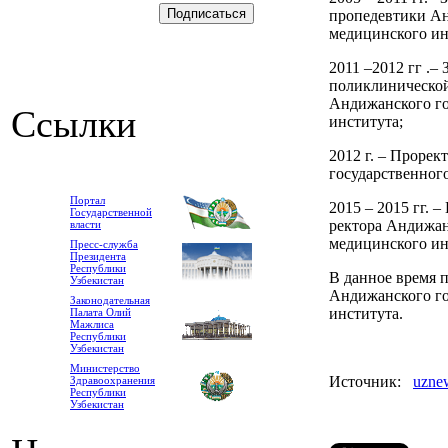
пропедевтики Ан
медицинского ин
2011 –2012 гг .
поликлинической
Андижанского го
Ссылки
института;
2012 г. – Проре
государственног
Портал
2015 – 2015 гг.
Государственной
ректора Андижан
власти
медицинского ин
Пресс-служба
Президента
Республики
В данное время 
Узбекистан
Андижанского го
Законодательная
института.
Палата Олий
Мажлиса
Республики
Узбекистан
Министерство
Источник:
uzne
Здравоохранения
Республики
Узбекистан