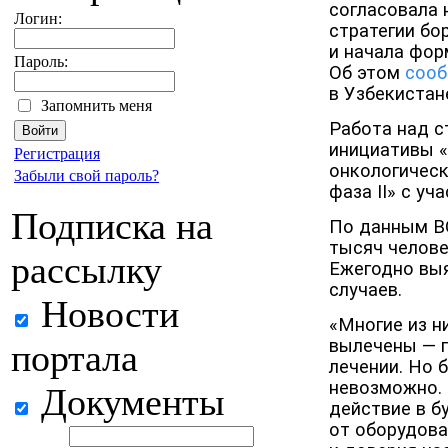
согласовала 
Логин:
стратегии бо
и начала фор
Пароль:
Об этом
соо
в Узбекистан
Запомнить меня
Работа над с
инициативы 
Регистрация
онкологическ
Забыли свой пароль?
фаза II» с у
Подписка на
По данным ВО
тысяч челове
рассылку
Ежегодно выя
случаев.
Новости
«Многие из н
вылечены — п
портала
лечении. Но 
невозможно.
Документы
действие в б
от оборудова