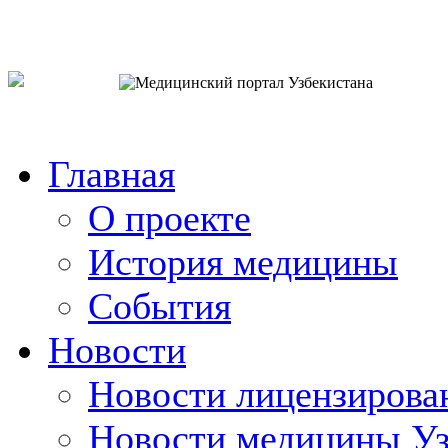
o`zb
рус
eng
Главная
О проекте
История медицины
События
Новости
Новости лицензирова
Новости медицины Уз