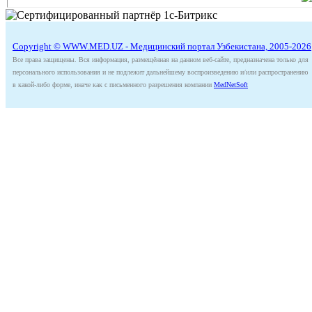
Copyright © WWW.MED.UZ - Медицинский портал Узбекистана, 2005-2026
Все права защищены. Вся информация, размещённая на данном веб-сайте, предназначена только для
персонального использования и не подлежит дальнейшему воспроизведению и/или распространению
в какой-либо форме, иначе как с письменного разрешения компании
MedNetSoft