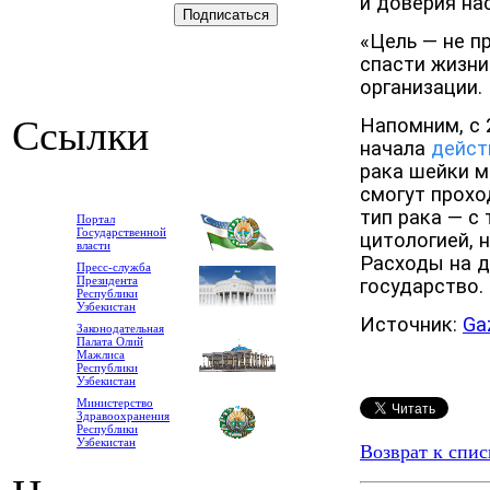
и доверия на
«Цель — не п
спасти жизни
организации.
Ссылки
Напомним, с 
начала
дейст
рака шейки 
смогут прохо
тип рака — с
Портал
Государственной
цитологией, 
власти
Расходы на д
Пресс-служба
Президента
государство.
Республики
Узбекистан
Источник:
Ga
Законодательная
Палата Олий
Мажлиса
Республики
Узбекистан
Министерство
Здравоохранения
Республики
Узбекистан
Возврат к спис