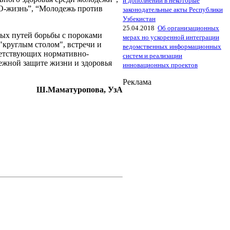
и дополнений в некоторые
О-жизнь”, “Молодежь против
законодательные акты Республики
Узбекистан
25.04.2018
Об организационных
ых путей борьбы с пороками
мерах но ускоренной интеграции
"круглым столом", встречи и
ведомственных информационных
ветствующих нормативно-
систем и реализации
ежной защите жизни и здоровья
инновационных проектов
Реклама
Ш.Маматуропова, УзА