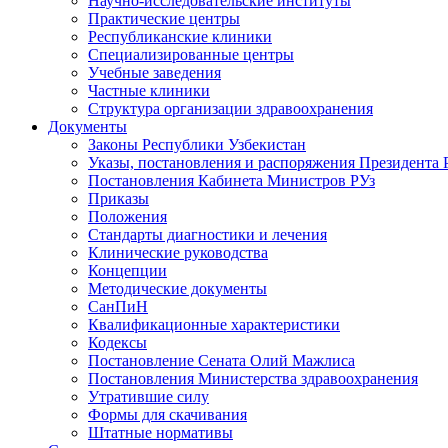
Научно-исследовательские институты
Практические центры
Республиканские клиники
Специализированные центры
Учебные заведения
Частные клиники
Структура организации здравоохранения
Документы
Законы Республики Узбекистан
Указы, постановления и распоряжения Президента 
Постановления Кабинета Министров РУз
Приказы
Положения
Стандарты диагностики и лечения
Клинические руководства
Концепции
Методические документы
СанПиН
Квалификационные характеристики
Кодексы
Постановление Сената Олий Мажлиса
Постановления Министерства здравоохранения
Утратившие силу
Формы для скачивания
Штатные нормативы