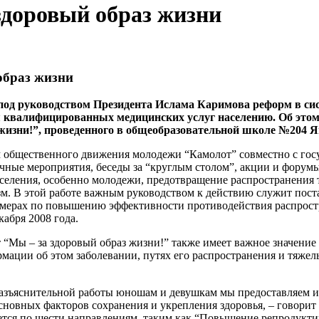
здоровый образ жизни
образ жизни
под руководством Президента Ислама Каримова реформ в сис
 квалифицированных медицинских услуг населению. Об этом 
 жизни!”, проведенного в общеобразовательной школе №204 
 общественного движения молодежи “Камолот” совместно с го
чные мероприятия, беседы за “круглым столом”, акции и форум
аселения, особенно молодежи, предотвращение распространения
зм. В этой работе важным руководством к действию служит пос
х мерах по повышению эффективности противодействия распро
кабря 2008 года.
“Мы – за здоровый образ жизни!” также имеет важное значение
ации об этом заболевании, путях его распространения и тяжел
азъяснительной работы юношам и девушкам мы предоставляем и
основных факторов сохранения и укрепления здоровья, – говорит
уется по шести направлениям, таким как “Повышение репродукти