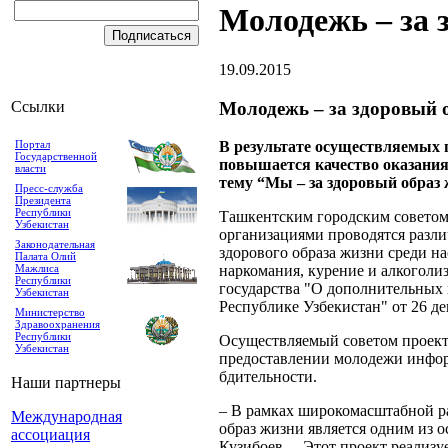
Молодежь – за 
19.09.2015
Молодежь – за здоровый 
Ссылки
Портал
В результате осуществляемых 
Государственной
повышается качество оказания
власти
тему “Мы – за здоровый образ
Пресс-служба
Президента
Республики
Ташкентским городским советом
Узбекистан
организациями проводятся разли
Законодательная
здорового образа жизни среди н
Палата Олий
Мажлиса
наркомания, курение и алкоголи
Республики
государства "О дополнительны
Узбекистан
Республике Узбекистан" от 26 де
Министерство
Здравоохранения
Республики
Осуществляемый советом проект 
Узбекистан
предоставлении молодежи информ
бдительности.
Наши партнеры
– В рамках широкомасштабной р
Международная
образ жизни является одним из 
ассоциация
Кузибоев. – Этот проект реализ