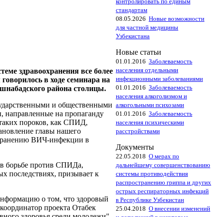
контролировать по единым
стандартам
08.05.2026
Новые возможности
для частной медицины
Узбекистана
Новые статьи
01.01.2016
Заболеваемость
населения отдельными
теме здравоохранения все более
инфекционными заболеваниями
говорилось в ходе семинара на
01.01.2016
Заболеваемость
Яшнабадского района столицы.
населения алкоголизмом и
сударственными и общественными
алкогольными психозами
ы, направленные на пропаганду
01.01.2016
Заболеваемость
 таких пороков, как СПИД,
населения психическими
тановление главы нашего
расстройствами
странению ВИЧ-инфекции в
Документы
22.05.2018
О мерах по
 в борьбе против СПИДа,
дальнейшему совершенствованию
ых последствиях, призывает к
системы противодействия
распространению гриппа и других
острых респираторных инфекций
нформацию о том, что здоровый
в Республике Узбекистан
 координатор проекта Отабек
25.04.2018
О внесении изменений
вного здоровья среди молодежи",