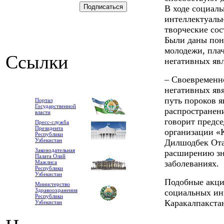
В ходе социал
интеллектуаль
творческие сос
Были даны поня
молодежи, пла
Ссылки
негативных яв
– Своевременн
негативных яв
путь пороков 
Портал
Государственной
распространен
власти
говорит предс
Пресс-служба
Президента
организации «
Республики
Узбекистан
Дилшодбек Ота
Законодательная
расширению зн
Палата Олий
заболеваниях.
Мажлиса
Республики
Узбекистан
Подобные акци
Министерство
Здравоохранения
социальных ин
Республики
Каракалпакстан
Узбекистан