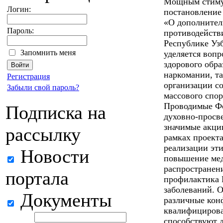
Мощным стимул
Логин:
постановление 
«О дополнител
Пароль:
противодейств
Республике Уз
Запомнить меня
уделяется воп
здорового обр
наркомании, та
Регистрация
организации со
Забыли свой пароль?
массового спор
Проводимые Ф
Подписка на
духовно-просв
значимые акци
рассылку
рамках проект
реализации эти
Новости
повышение мед
распространени
портала
профилактика
заболеваний. О
Документы
различные кон
квалифицирова
способствуют 