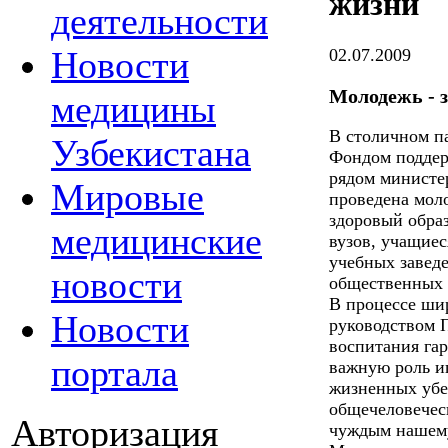
жизни
деятельности
Новости
02.07.2009
Молодежь - 
медицины
В столичном п
Узбекистана
Фондом поддер
рядом министе
Мировые
проведена мол
здоровый образ
медицинские
вузов, учащие
учебных завед
новости
общественных 
В процессе ши
Новости
руководством 
воспитания га
портала
важную роль и
жизненных убе
общечеловечес
Авторизация
чуждым нашему