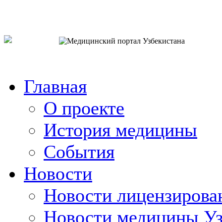
o`zb
рус
eng
Главная
О проекте
История медицины
События
Новости
Новости лицензирова
Новости медицины Уз