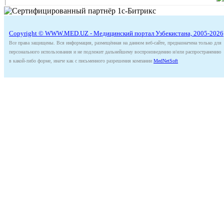
Copyright © WWW.MED.UZ - Медицинский портал Узбекистана, 2005-2026
Все права защищены. Вся информация, размещённая на данном веб-сайте, предназначена только для
персонального использования и не подлежит дальнейшему воспроизведению и/или распространению
в какой-либо форме, иначе как с письменного разрешения компании
MedNetSoft