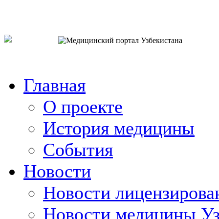
o`zb
рус
eng
Главная
О проекте
История медицины
События
Новости
Новости лицензирова
Новости медицины Уз