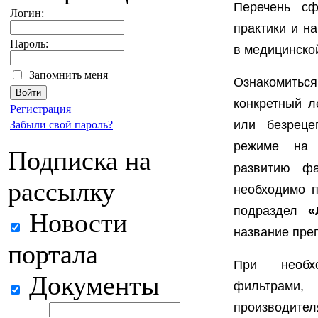
Перечень сф
Логин:
практики и н
Пароль:
в медицинской
Запомнить меня
Ознакомитьс
конкретный л
Регистрация
или безреце
Забыли свой пароль?
режиме на
Подписка на
развитию фа
рассылку
необходимо 
подраздел
«
Новости
название преп
портала
При необхо
Документы
фильтрами,
производите