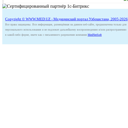
Copyright © WWW.MED.UZ - Медицинский портал Узбекистана, 2005-2026
Все права защищены. Вся информация, размещённая на данном веб-сайте, предназначена только для
персонального использования и не подлежит дальнейшему воспроизведению и/или распространению
в какой-либо форме, иначе как с письменного разрешения компании
MedNetSoft