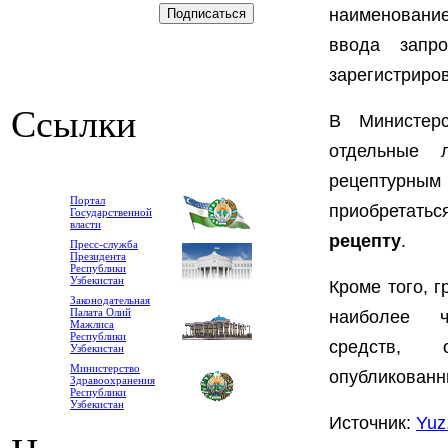
наименовани
ввода запр
зарегистриро
Ссылки
В Министерс
отдельные 
рецептурны
Портал
приобретать
Государственной
власти
рецепту
.
Пресс-служба
Президента
Республики
Узбекистан
Кроме того, 
Законодательная
Палата Олий
наиболее ч
Мажлиса
Республики
средств, 
Узбекистан
Министерство
опубликован
Здравоохранения
Республики
Узбекистан
Источник:
Yuz