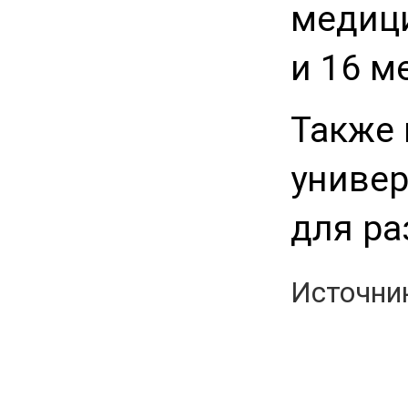
медици
и 16 м
Также 
универ
для ра
Источни