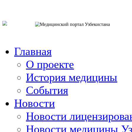
o`zb
рус
eng
Главная
О проекте
История медицины
События
Новости
Новости лицензирова
Новости медицины Уз