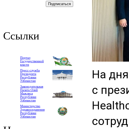
Ссылки
Портал
Государственной
власти
На дня
Пресс-служба
Президента
Республики
Узбекистан
с през
Законодательная
Палата Олий
Мажлиса
Республики
Узбекистан
Health
Министерство
Здравоохранения
Республики
Узбекистан
сотруд