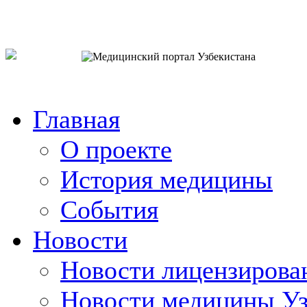
o`zb
рус
eng
Главная
О проекте
История медицины
События
Новости
Новости лицензирова
Новости медицины Уз