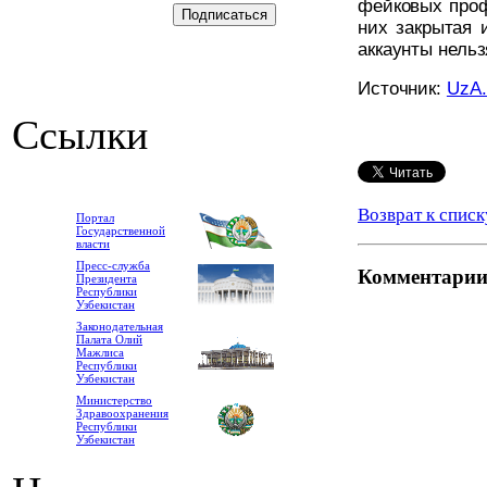
фейковых проф
них закрытая 
аккаунты нель
Источник:
UzA
Ссылки
Возврат к списк
Портал
Государственной
власти
Пресс-служба
Комментари
Президента
Республики
Узбекистан
Законодательная
Палата Олий
Мажлиса
Республики
Узбекистан
Министерство
Здравоохранения
Республики
Узбекистан