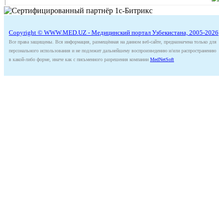
Copyright © WWW.MED.UZ - Медицинский портал Узбекистана, 2005-2026
Все права защищены. Вся информация, размещённая на данном веб-сайте, предназначена только для
персонального использования и не подлежит дальнейшему воспроизведению и/или распространению
в какой-либо форме, иначе как с письменного разрешения компании
MedNetSoft