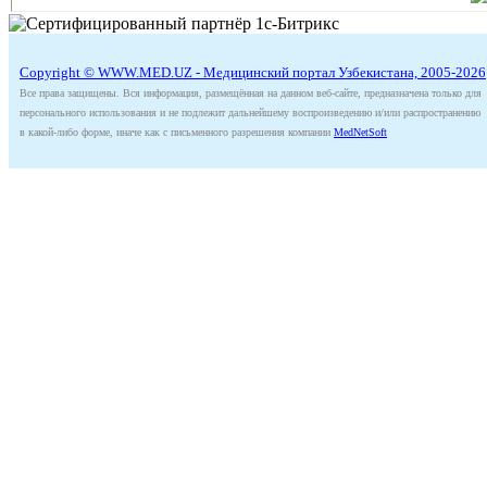
Copyright © WWW.MED.UZ - Медицинский портал Узбекистана, 2005-2026
Все права защищены. Вся информация, размещённая на данном веб-сайте, предназначена только для
персонального использования и не подлежит дальнейшему воспроизведению и/или распространению
в какой-либо форме, иначе как с письменного разрешения компании
MedNetSoft