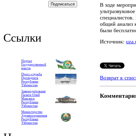
В ходе меропр
ультразвуковое
специалистов.
общий анализ к
были бесплатно
Ссылки
Источник:
uza.
Портал
Государственной
власти
Пресс-служба
Возврат к спис
Президента
Республики
Узбекистан
Законодательная
Комментари
Палата Олий
Мажлиса
Республики
Узбекистан
Министерство
Здравоохранения
Республики
Узбекистан