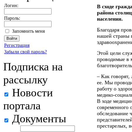
Логин:
В сходе граж
района столи
Пароль:
населения.
Благодаря про
Запомнить меня
нашей страны 
здравоохранени
Регистрация
Забыли свой пароль?
Этой цели слу
проводимые в 
Подписка на
благотворител
рассылку
– Как говорят,
ее. Мы провод
работу о здоро
Новости
медико-социал
В ходе медици
портала
современного 
обследование 
Документы
представителей
престарелых, в