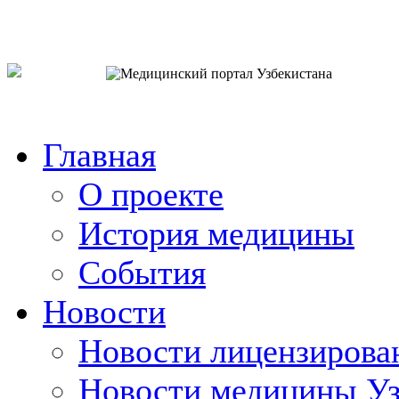
o`zb
рус
eng
Главная
О проекте
История медицины
События
Новости
Новости лицензирова
Новости медицины Уз