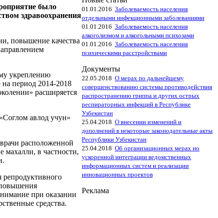
ероприятие было
01.01.2016
Заболеваемость населения
ством здравоохранения
отдельными инфекционными заболеваниями
01.01.2016
Заболеваемость населения
алкоголизмом и алкогольными психозами
зни, повышение качества
01.01.2016
Заболеваемость населения
направлением
психическими расстройствами
Документы
ему укреплению
22.05.2018
О мерах по дальнейшему
е на период 2014-2018
совершенствованию системы противодействия
поколении» расширяется
распространению гриппа и других острых
респираторных инфекций в Республике
Узбекистан
«Соглом авлод учун»
25.04.2018
О внесении изменений и
дополнений в некоторые законодательные акты
Республики Узбекистан
 врачи расположенной
25.04.2018
Об организационных мерах но
 махалли, в частности,
ускоренной интеграции ведомственных
и.
информационных систем и реализации
инновационных проектов
я репродуктивного
 повышения
Реклама
 внимание при оказании
ственные средства.