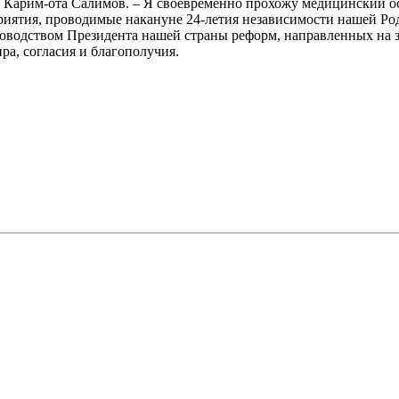
ит Карим-ота Салимов. – Я своевременно прохожу медицинский 
риятия, проводимые накануне 24-летия независимости нашей Ро
ководством Президента нашей страны реформ, направленных на 
ра, согласия и благополучия.