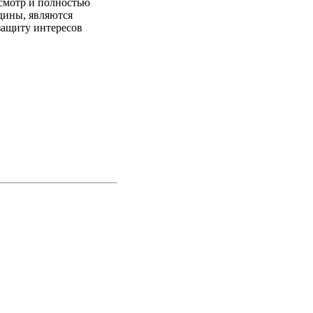
осмотр и полностью
дины, являются
защиту интересов