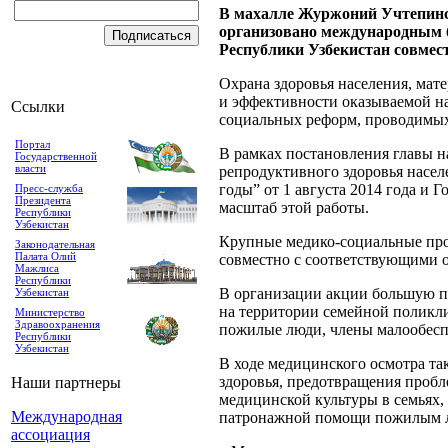
В махалле Журжоний Учтепинск
организовано международным 
Республики Узбекистан совмес
Охрана здоровья населения, мате
и эффективности оказываемой 
Ссылки
социальных реформ, проводимых
Портал
В рамках постановления главы 
Государственной
власти
репродуктивного здоровья населе
годы” от 1 августа 2014 года и
Пресс-служба
Президента
масштаб этой работы.
Республики
Узбекистан
Крупные медико-социальные пр
Законодательная
Палата Олий
совместно с соответствующими 
Мажлиса
Республики
В организации акции большую п
Узбекистан
на территории семейной поликли
Министерство
Здравоохранения
пожилые люди, члены малообеспе
Республики
Узбекистан
В ходе медицинского осмотра та
здоровья, предотвращения пробл
Наши партнеры
медицинской культуры в семьях,
Международная
патронажной помощи пожилым лю
ассоциация