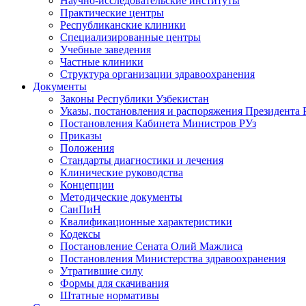
Научно-исследовательские институты
Практические центры
Республиканские клиники
Специализированные центры
Учебные заведения
Частные клиники
Структура организации здравоохранения
Документы
Законы Республики Узбекистан
Указы, постановления и распоряжения Президента 
Постановления Кабинета Министров РУз
Приказы
Положения
Стандарты диагностики и лечения
Клинические руководства
Концепции
Методические документы
СанПиН
Квалификационные характеристики
Кодексы
Постановление Сената Олий Мажлиса
Постановления Министерства здравоохранения
Утратившие силу
Формы для скачивания
Штатные нормативы