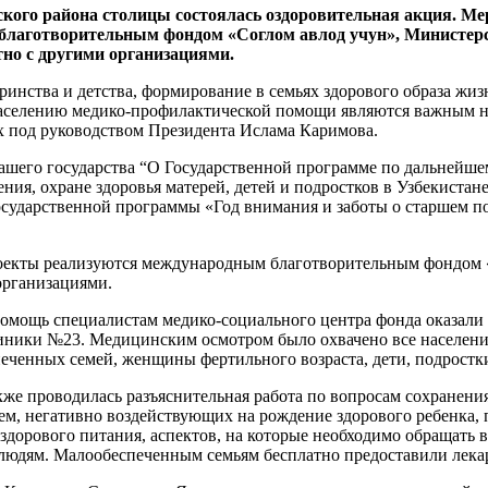
ого района столицы состоялась оздоровительная акция. М
благотворительным фондом «Соглом авлод учун», Министер
тно с другими организациями.
ринства и детства, формирование в семьях здорового образа жи
населению медико-профилактической помощи являются важным 
 под руководством Президента Ислама Каримова.
нашего государства “О Государственной программе по дальнейш
ния, охране здоровья матерей, детей и подростков в Узбекистан
 Государственной программы «Год внимания и заботы о старшем 
оекты реализуются международным благотворительным фондом 
организациями.
омощь специалистам медико-социального центра фонда оказали
ники №23. Медицинским осмотром было охвачено все население
ченных семей, женщины фертильного возраста, дети, подростк
кже проводилась разъяснительная работа по вопросам сохранени
ем, негативно воздействующих на рождение здорового ребенка,
 здорового питания, аспектов, на которые необходимо обращать
дям. Малообеспеченным семьям бесплатно предоставили лекар