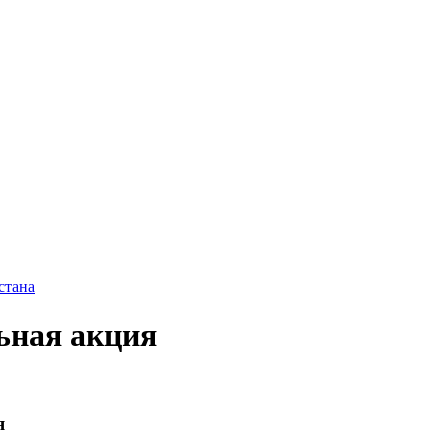
стана
ьная акция
я