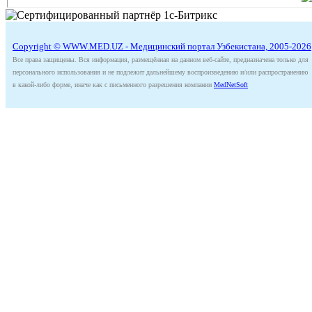
Copyright © WWW.MED.UZ - Медицинский портал Узбекистана, 2005-2026
Все права защищены. Вся информация, размещённая на данном веб-сайте, предназначена только для
персонального использования и не подлежит дальнейшему воспроизведению и/или распространению
в какой-либо форме, иначе как с письменного разрешения компании
MedNetSoft