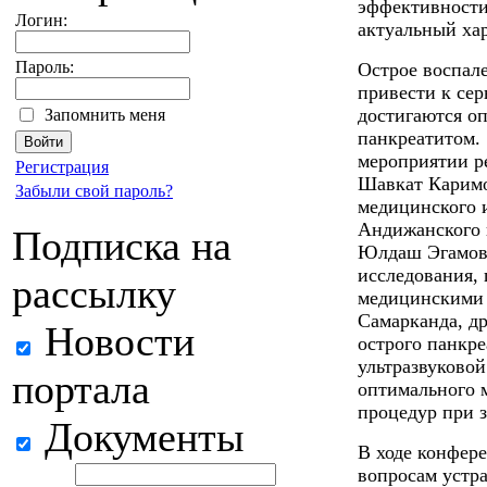
эффективности
Логин:
актуальный хар
Пароль:
Острое воспал
привести к се
достигаются о
Запомнить меня
панкреатитом.
мероприятии р
Регистрация
Шавкат Каримо
Забыли свой пароль?
медицинского 
Андижанского 
Подписка на
Юлдаш Эгамов 
исследования,
рассылку
медицинскими 
Самарканда, д
Новости
острого панкр
ультразвуково
портала
оптимального 
процедур при 
Документы
В ходе конфер
вопросам устр