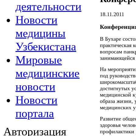
деятельности
18.11.2011
Новости
Конференция
медицины
В Бухаре состо
Узбекистана
практическая 
вопросам панк
Мировые
занимающейся 
На мероприяти
медицинские
под руководст
широкомасштаб
новости
достигнутых у
медицинской к
Новости
образа жизни,
медицинских у
портала
Развитие общес
здоровья чело
Авторизация
профилактики 