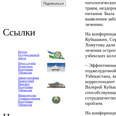
патологически
травм, нездоро
питания. Была 
выявления забо
лечению.
Ссылки
На конференци
Кубышкин, Сер
Хомутова дали
лечения острог
Портал
узбекских колл
Государственной
власти
Пресс-служба
– Эффективные
Президента
Республики
поджелудочной
Узбекистан
Узбекистана, в
Законодательная
корреспондент
Палата Олий
Мажлиса
Валерий Кубыш
Республики
Узбекистан
способствующи
Министерство
сотрудничеств
Здравоохранения
Республики
проблем.
Узбекистан
На конференци