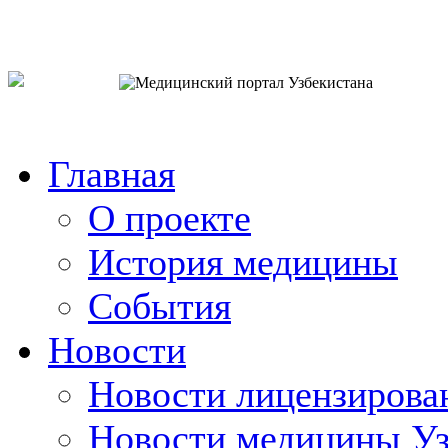
o`zb
рус
eng
Главная
О проекте
История медицины
События
Новости
Новости лицензирова
Новости медицины Уз