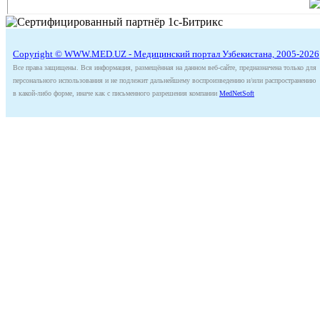
Copyright © WWW.MED.UZ - Медицинский портал Узбекистана, 2005-2026
Все права защищены. Вся информация, размещённая на данном веб-сайте, предназначена только для
персонального использования и не подлежит дальнейшему воспроизведению и/или распространению
в какой-либо форме, иначе как с письменного разрешения компании
MedNetSoft