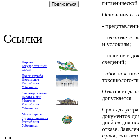
гигиенической
Основания отка
- представлени
Ссылки
- несоответст
и условиям;
- наличие в д
сведений;
Портал
Государственной
власти
- обоснованное
Пресс-служба
токсиколого-г
Президента
Республики
Узбекистан
Отказ в выдач
Законодательная
Палата Олий
допускается.
Мажлиса
Республики
Узбекистан
Срок для устра
Министерство
документов для
Здравоохранения
дней со дня п
Республики
Узбекистан
отказе. Заявле
срока, считает