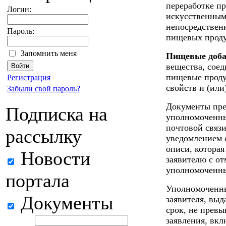
переработке п
Логин:
искусственным
непосредственн
Пароль:
пищевых проду
Запомнить меня
Пищевые доб
вещества, сое
пищевые проду
Регистрация
свойств и (или
Забыли свой пароль?
Документы пре
Подписка на
уполномоченны
почтовой связи
рассылку
уведомлением 
описи, которая
Новости
заявителю с от
уполномоченны
портала
Уполномоченны
Документы
заявителя, выд
срок, не прев
заявления, вкл