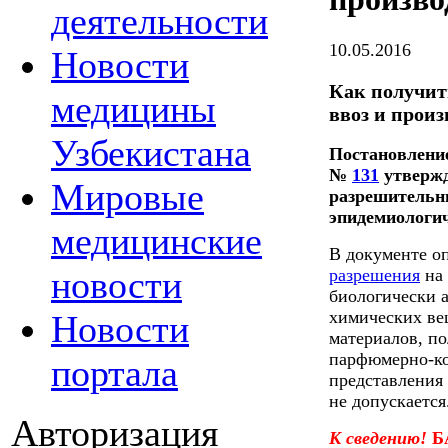
деятельности
10.05.2016
Новости
Как получит
медицины
ввоз и прои
Узбекистана
Постановление
№
131
утвержд
Мировые
разрешительны
эпидемиологич
медицинские
В документе о
новости
разрешения
на 
биологически 
химических ве
Новости
материалов, п
парфюмерно-ко
портала
представления 
не допускается
Авторизация
К сведению!
Б