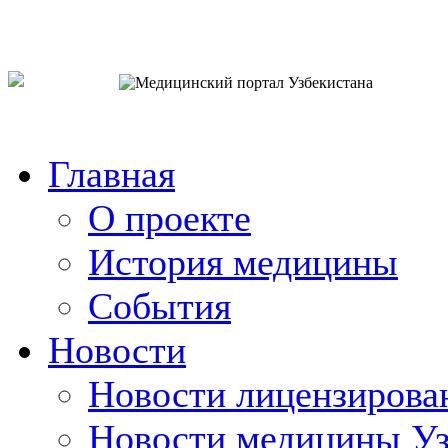
o`zb
рус
eng
Главная
О проекте
История медицины
События
Новости
Новости лицензирова
Новости медицины Уз